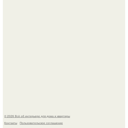
Двухкомнатная квартира в стиле сканди кинфолк и
мебелью 50-х годов в высотке на котельнической.
Кёнигсберг. Интерьер дома студенческого братства
"Германия".
© 2026 Всё об интерьере для дома и квартиры
Контакты
Пользовательское соглашение