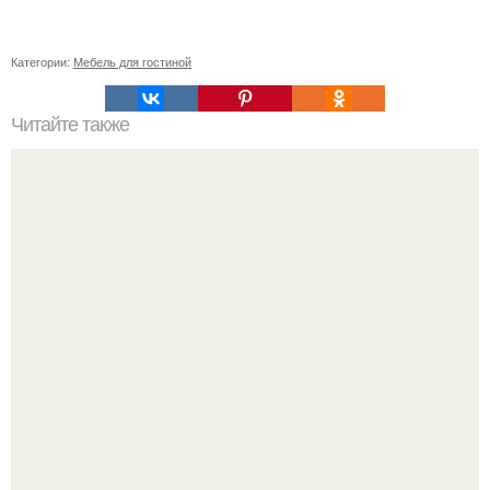
Категории:
Мебель для гостиной
Читайте также
Английский стиль в интерьере: для тех, кто ценит
традиции и консерватизм.