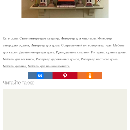
Категории:
Стили интерьеров квартир
,
Интерьер для квартиры
,
Интерьер
загородного дома
,
Интерьер для дома
,
Современный интерьер квартиры
,
Мебель
для кухни
,
Дизайн интерьера дома
,
Идеи дизайна спальни
,
Интерьер кухни в доме
,
Мебель для гостиной
,
Интерьер деревянных домов
,
Интерьер частного дома
,
Мебель диваны
,
Мебель для ванной комнаты
Читайте также