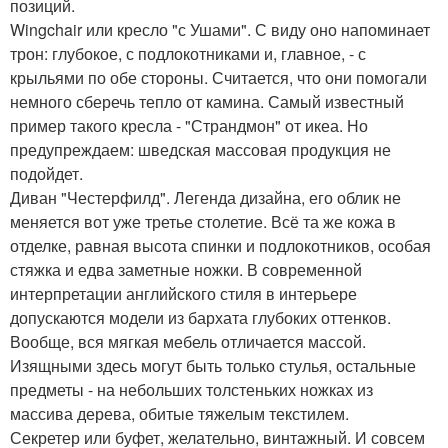
позиций.
Wingchair или кресло "с Ушами". С виду оно напоминает
трон: глубокое, с подлокотниками и, главное, - с
крыльями по обе стороны. Считается, что они помогали
немного сберечь тепло от камина. Самый известный
пример такого кресла - "Страндмон" от икеа. Но
предупреждаем: шведская массовая продукция не
подойдет.
Диван "Честерфилд". Легенда дизайна, его облик не
меняется вот уже третье столетие. Всё та же кожа в
отделке, равная высота спинки и подлокотников, особая
стяжка и едва заметные ножки. В современной
интерпретации английского стиля в интерьере
допускаются модели из бархата глубоких оттенков.
Вообще, вся мягкая мебель отличается массой.
Изящными здесь могут быть только стулья, остальные
предметы - на небольших толстеньких ножках из
массива дерева, обитые тяжелым текстилем.
Секретер или буфет, желательно, винтажный. И совсем