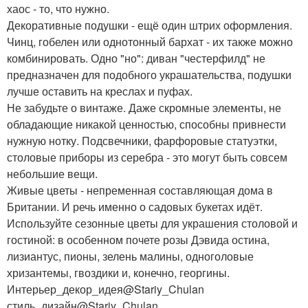
хаос - то, что нужно.
Декоративные подушки - ещё один штрих оформления.
Чинц, гобелен или однотонный бархат - их также можно
комбинировать. Одно "но": диван "честерфилд" не
предназначен для подобного украшательства, подушки
лучше оставить на креслах и пуфах.
Не забудьте о винтаже. Даже скромные элементы, не
обладающие никакой ценностью, способны привнести
нужную нотку. Подсвечники, фарфоровые статуэтки,
столовые приборы из серебра - это могут быть совсем
небольшие вещи.
Живые цветы - непременная составляющая дома в
Британии. И речь именно о садовых букетах идёт.
Используйте сезонные цветы для украшения столовой и
гостиной: в особенном почете розы Дэвида остина,
лизиантус, пионы, зелень малины, одноголовые
хризантемы, гвоздики и, конечно, георгины.
Интерьер_декор_идея@Stariy_Chulan
стиль_дизайн@Stariy_Chulan.