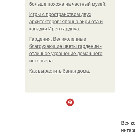
больше похожа на частный музей.
Игры с пространством двух
архитекторов: японца эири ота и
канадки Ирен гардпуа.
Гардения. Великолепные
благоухающие цветы гардении -
отличное украшение домашнего
интерьера.
Как вырастить банан дома.
Вся к
интер