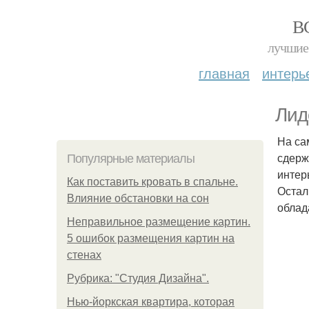
В
лучшие 
главная
интерь
Лид
На са
сдерж
Популярные материалы
интер
Как поставить кровать в спальне.
Остал
Влияние обстановки на сон
облад
Неправильное размещение картин.
5 ошибок размещения картин на
стенах
Рубрика: "Студия Дизайна".
Нью-йоркская квартира, которая