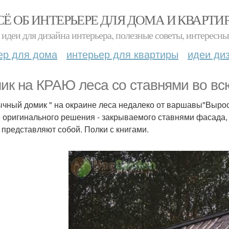
СЁ ОБ ИНТЕРЬЕРЕ ДЛЯ ДОМА И КВАРТИ
идеи для дизайна интерьера, полезные советы, интересны
ер для дома
интерьер для квартиры
идеи ди
ик на КРАЮ леса со ставнями во всю
чный домик " на окраине леса недалеко от варшавы"Вырос
 оригинального решения - закрываемого ставнями фасада, 
 представляют собой. Полки с книгами.