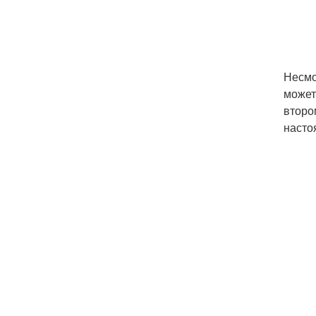
Несмо
может
второ
насто