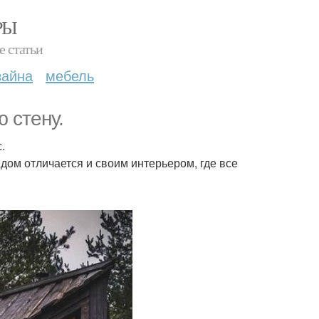
РЫ
е статьи
зайна
мебель
 стену.
.
дом отличается и своим интерьером, где все