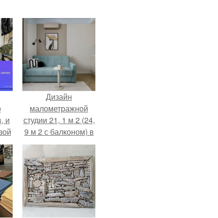
Дизайн
о
малометражной
, и
студии 21, 1 м 2 (24,
зой
9 м 2 с балконом) в
ы.
Краснодаре.