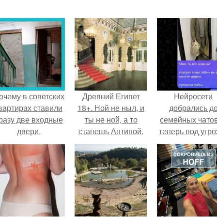
очему в советских
Древний Египет
Нейросети
вартирах ставили
18+. Ной не ныл, и
добрались д
разу две входные
ты не ной, а то
семейных чатов
двери.
станешь Антиной.
теперь под угро
мамины нерв