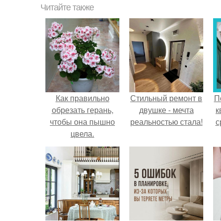
Читайте также
Как правильно
Стильный ремонт в
П
обрезать герань,
двушке - мечта
к
чтобы она пышно
реальностью стала!
с
цвела.