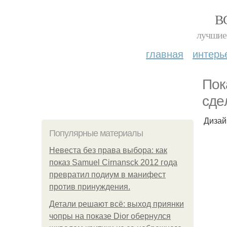
В
лучшие 
главная
интерь
Пoк
сдeл
Дизай
Популярные материалы
Невеста без права выбора: как
показ Samuel Cirnansck 2012 года
превратил подиум в манифест
против принуждения.
Детали решают всё: выход приянки
чопры на показе Dior обернулся