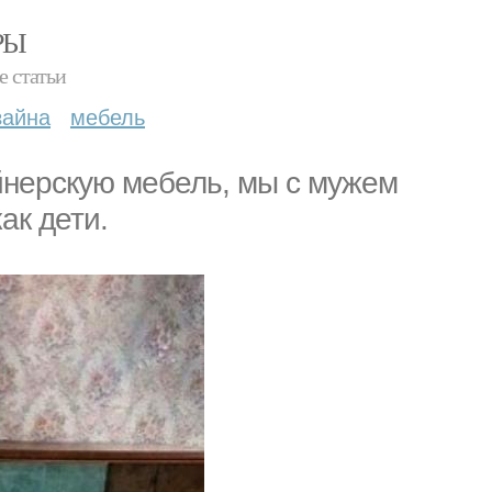
РЫ
е статьи
зайна
мебель
йнерскую мебель, мы c мyжем
как дети.