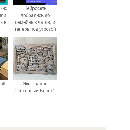
ких
Нейросети
или
добрались до
ные
семейных чатов, и
теперь под угрозой
мамины нервы.
ff.
Эко - панно
"Песочный Берег":