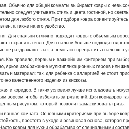
ная. Обычно для общей комнаты выбирают ковры с невысок
тельно следует учитывать стиль и цвета гостиной, но свет
нтом для любого стиля. При подборе ковра ориентируйтесь 
влен, а также на его удобство.
ня. Для спальни отлично подходят ковры с объемным ворсом
ают сохранить тепло. Для спальни больше подходят одното
ые не раздражают глаз, а помогают превратить спальню в 
ая. Как правило, первым и важнейшим критерием при выбор
но, яркое изображение мультипликационных героев или жив
вать и материал: так, для ребенка с аллергией не стоит пр
точно качественного изделия из вискозы.
жая и коридор. В таких условиях лучше использовать искус
ким ворсом, чтобы избежать загрязнений. Для коридоров т
енным рисунком, который позволит замаскировать грязь.
 и ванная комната. Основными критериями при выборе ков
стойкость, простота в уходе и резиновая основа, которая 
 Часто ковры для кухни обрабатывают специальными соста