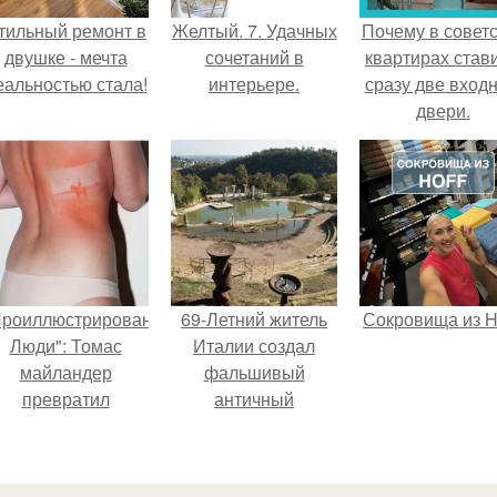
тильный ремонт в
Желтый. 7. Удачных
Почему в советс
двушке - мечта
сочетаний в
квартирах став
еальностью стала!
интерьере.
сразу две вход
двери.
Проиллюстрированные
69-Летний житель
Сокровища из Ho
Люди": Томас
Италии создал
майландер
фальшивый
превратил
античный
олнечные ожоги в
амфитеатр и
арт - объект.
долгое время
успешно выдавал