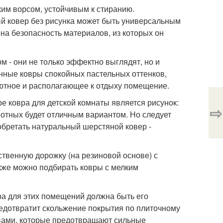
им ворсом, устойчивым к стиранию.
лый ковер без рисунка может быть универсальным
на безопасность материалов, из которых он
 - они не только эффектно выглядят, но и
нные ковры спокойных пастельных оттенков,
уютное и располагающее к отдыху помещение.
е ковра для детской комнаты является рисунок:
⇨
отных будет отличным вариантом. Но следует
иобретать натуральный шерстяной ковер -
ственную дорожку (на резиновой основе) с
акже можно подбирать ковры с мелким
ра для этих помещений должна быть его
предотвратит скольжение покрытия по плиточному
вами, которые предотвращают сильные