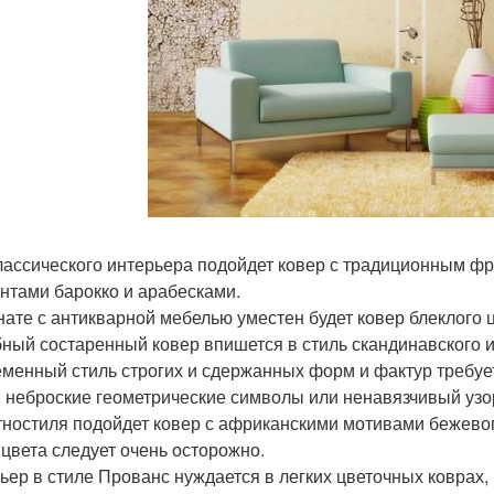
лассического интерьера подойдет ковер с традиционным ф
нтами барокко и арабесками.
нате с антикварной мебелью уместен будет ковер блеклого 
ный состаренный ковер впишется в стиль скандинавского ин
менный стиль строгих и сдержанных форм и фактур требу
, неброские геометрические символы или ненавязчивый узо
тностиля подойдет ковер с африканскими мотивами бежевог
 цвета следует очень осторожно.
ьер в стиле Прованс нуждается в легких цветочных коврах