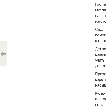
Гости
Обяза
вариа
изгото
Спаль
помог
котор
Детск
⇦
конеч
учиты
доста
Прихо
корот
насыщ
Кухня
влаго
полу.