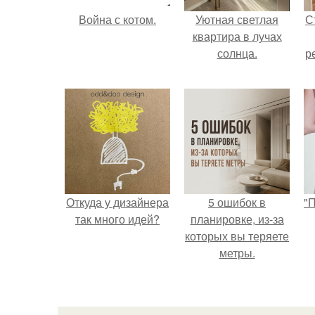
Война с котом.
Уютная светлая
С
квартира в лучах
солнца.
р
Откуда у дизайнера
5 ошибок в
"
так много идей?
планировке, из-за
которых вы теряете
метры.
с