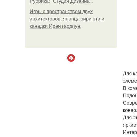
Рубрика: "Студия Дизайна".
Игры с пространством двух
архитекторов: японца эири ота и
канадки Ирен гардпуа.
Для к
элеме
В ком
Подоб
Совре
ковер
Для э
яркие
Интер