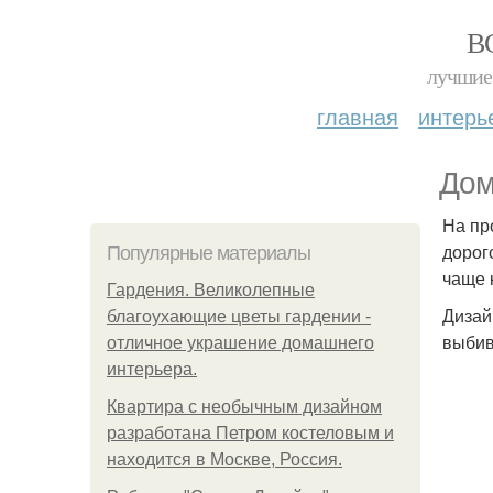
В
лучшие 
главная
интерь
Дом
На пр
дорог
Популярные материалы
чаще 
Гардения. Великолепные
Дизай
благоухающие цветы гардении -
выбив
отличное украшение домашнего
интерьера.
Квартира с необычным дизайном
разработана Петром костеловым и
находится в Москве, Россия.