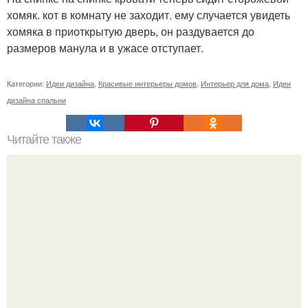
хомяк. кот в комнату не заходит. ему случается увидеть
хомяка в приоткрытую дверь, он раздувается до
размеров манула и в ужасе отступает.
Категории:
Идеи дизайна
,
Красивые интерьеры домов
,
Интерьер для дома
,
Идеи
дизайна спальни
Читайте также
Раннее августовское утро заливало потоком яростного
солнца маленькую комнатку избы в горесловке, где мы
остановились, на левом берегу волги.