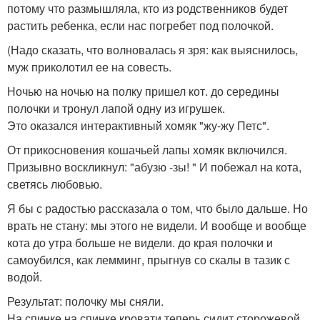
потому что размышляла, кто из родственников будет
растить ребенка, если нас погребет под полочкой.
(Надо сказать, что волновалась я зря: как выяснилось,
муж приколотил ее на совесть.
Ночью на ночью на полку пришел кот. до середины
полочки и тронул лапой одну из игрушек.
Это оказался интерактивный хомяк "жу-жу Петс".
От прикосновения кошачьей лапы хомяк включился.
Призывно воскликнул: "абузю -зы! " И побежал на кота,
светясь любовью.
Я бы с радостью рассказала о том, что было дальше. Но
врать не стану: мы этого не видели. И вообще и вообще
кота до утра больше не видели. до края полочки и
самоубился, как лемминг, прыгнув со скалы в тазик с
водой.
Результат: полочку мы сняли.
На спинке на спинке кровати теперь сидит сторожевой