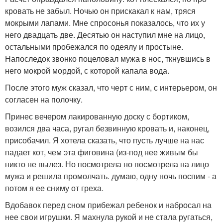
кровать не забыл. Ночью он прискакал к нам, тряся
мокрыми лапами. Мне спросонья показалось, что их у
него двадцать две. Десятью он наступил мне на лицо,
остальными пробежался по одеялу и простыне.
Напоследок звонко поцеловал мужа в нос, ткнувшись в
него мокрой мордой, с которой капала вода.
После этого муж сказал, что черт с ним, с интерьером, он
согласен на полочку.
Принес вечером лакированную доску с бортиком,
возился два часа, ругал безвинную кровать и, наконец,
присобачил. Я хотела сказать, что пусть лучше на нас
падает кот, чем эта фиговина (из-под нее живым бы
никто не вылез. Но посмотрела но посмотрела на лицо
мужа и решила промолчать. думаю, одну ночь поспим - а
потом я ее сниму от греха.
Вдобавок перед сном прибежал ребенок и набросал на
нее свои игрушки. Я махнула рукой и не стала ругаться,