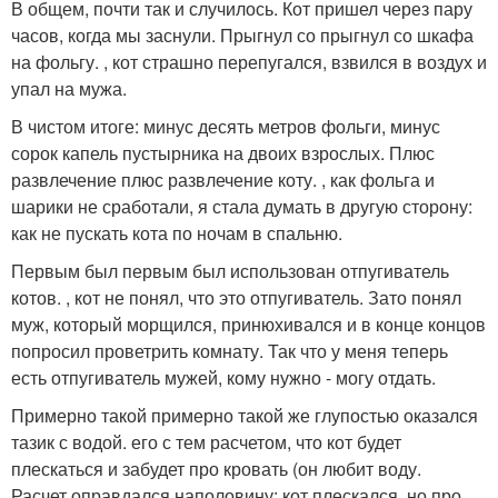
В общем, почти так и случилось. Кот пришел через пару
часов, когда мы заснули. Прыгнул со прыгнул со шкафа
на фольгу. , кот страшно перепугался, взвился в воздух и
упал на мужа.
В чистом итоге: минус десять метров фольги, минус
сорок капель пустырника на двоих взрослых. Плюс
развлечение плюс развлечение коту. , как фольга и
шарики не сработали, я стала думать в другую сторону:
как не пускать кота по ночам в спальню.
Первым был первым был использован отпугиватель
котов. , кот не понял, что это отпугиватель. Зато понял
муж, который морщился, принюхивался и в конце концов
попросил проветрить комнату. Так что у меня теперь
есть отпугиватель мужей, кому нужно - могу отдать.
Примерно такой примерно такой же глупостью оказался
тазик с водой. его с тем расчетом, что кот будет
плескаться и забудет про кровать (он любит воду.
Расчет оправдался наполовину: кот плескался, но про