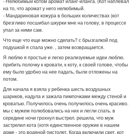
- Нелюбимый котом аромат иланг-иланга. (Кот наплевал
на то, что аромат у него нелюбимый.
- Мандариновая кожура в больших количествах (кот
брезгливо посшибал шкурки мне на голову, в процессе
упал за ними сам.
Что еще что еще можно сделать? с брызгалкой под
подушкой я спала уже. , затем возвращается.
Я люблю я простые и легко реализуемые идеи люблю.
прибить полочку к кровати, к коту, к своей голове, чтобы
ему было удобно на нее падать, были отложены на
потом.
Для начала я взяла у ребенка шесть воздушных
шариков, надула и зажала пимпочками между стеной и
кроватью. Получилось очень получилось очень красиво.
мы с мужем полюбовались на них и легли спать. в
середине ночи грохнул выстрел. решила, что муж
застрелил кота (хотя единственное оружие в нашем
доме - это водяной пистолет. Когда включили свет, кот