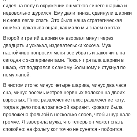
сидел на полу в окружении ошметков синего шарика и
недовольно щурился. Ему дали пинка, сдвинули шарики
и снова легли спать. Это была наша стратегическая
ошибка, доказывающая, как мало мы знаем о котах.
Второй и третий шарики он взорвал минут через
двадцать и ускакал, издевательски хохоча. Муж
настойчиво попросил меня все убрать и закончить на
сегодня с экспериментами. Пока я прятала шарики в
шкаф, кот подкрался к самому большому и стукнул по
нему лапой.
В чистом итоге: минус четыре шарика, минус два часа
сна, минус восемь метров нервных волокон на двоих
взрослых. Плюс развлечение плюс развлечение коту.
тогда в дело пошел запасной вариант. кровати была
проложена фольгой в несколько слоев, чтобы шуршало
громче. Я заверила мужа, что теперь он может спать
спокойно: на фольгу кот точно не сунется - побоится.