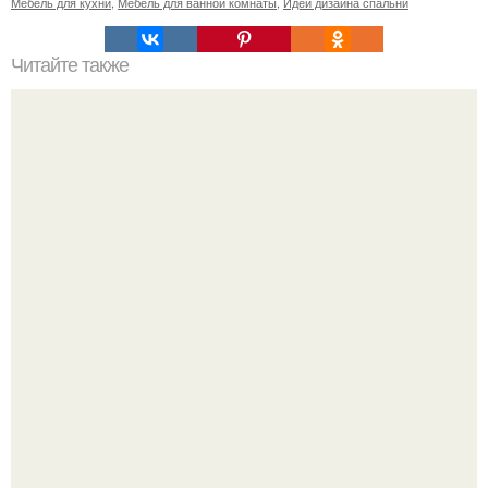
Мебель для кухни
,
Мебель для ванной комнаты
,
Идеи дизайна спальни
Читайте также
Резьба по дереву в стиле барокко. Резьба по дереву:
стилистические направления и характерные узоры.