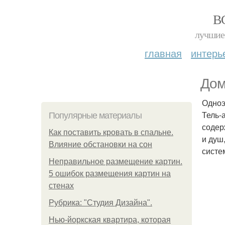
В
лучшие 
главная
интерь
Дом
Одноэ
Тель-
Популярные материалы
содер
Как поставить кровать в спальне.
и душ
Влияние обстановки на сон
систе
Неправильное размещение картин.
5 ошибок размещения картин на
стенах
Рубрика: "Студия Дизайна".
Нью-йоркская квартира, которая