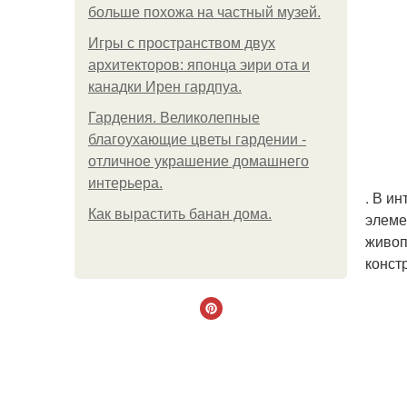
больше похожа на частный музей.
Игры с пространством двух
архитекторов: японца эири ота и
канадки Ирен гардпуа.
Гардения. Великолепные
благоухающие цветы гардении -
отличное украшение домашнего
интерьера.
. В и
Как вырастить банан дома.
элеме
живоп
конст