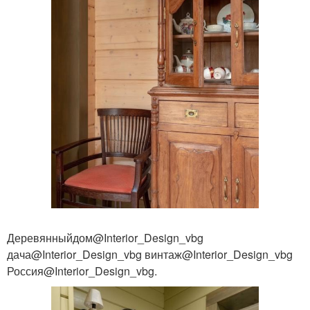
Деревянныйдом@Interior_Design_vbg
дача@Interior_Design_vbg винтаж@Interior_Design_vbg
Россия@Interior_Design_vbg.