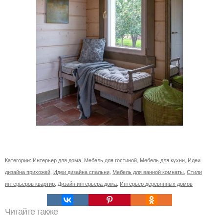
Категории:
Интерьер для дома
,
Мебель для гостиной
,
Мебель для кухни
,
Идеи
дизайна прихожей
,
Идеи дизайна спальни
,
Мебель для ванной комнаты
,
Стили
интерьеров квартир
,
Дизайн интерьера дома
,
Интерьер деревянных домов
Читайте также