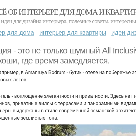
СЁ ОБ ИНТЕРЬЕРЕ ДЛЯ ДОМА И КВАРТИ
идеи для дизайна интерьера, полезные советы, интересны
ер для дома
интерьер для квартиры
идеи ди
ция - это не только шумный All Inclus
коши, где время замедляется.
например, в Amanruya Bodrum - бутик - отеле на побережье 
новых лесов.
тель - воплощение элегантности и приватности. Здесь нет тол
йнов, приватные виллы с террасами и панорамными видами 
ьеры выдержаны в стиле современной османской архитекту
ушённые землистые тона.