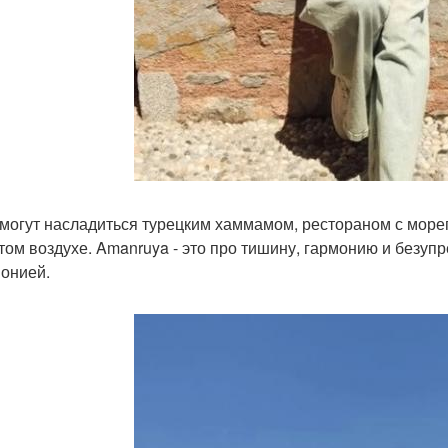
 могут насладиться турецким хаммамом, рестораном с мореп
том воздухе. Amanruya - это про тишину, гармонию и безуп
онией.