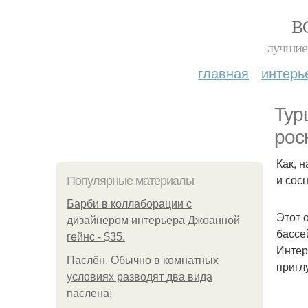
В
лучшие 
главная
интерь
Тур
рос
Как, 
и сос
Популярные материалы
Барби в коллаборации с
Этот о
дизайнером интерьера Джоанной
бассе
гейнс - $35.
Интер
Паслён. Обычно в комнатных
пригл
условиях разводят два вида
паслена: