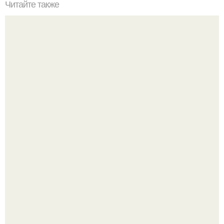
Читайте также
Monstax. После всего произошедшего в этот день, ты
начала осознавать, что влюбилась в своего учителя.
Разноцветная керамическая плитка как украшение
интерьера.