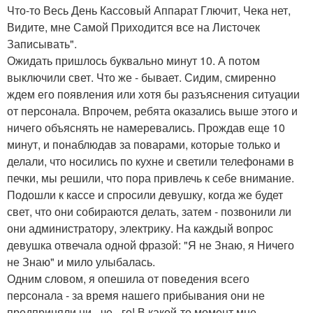
Что-то Весь День Кассовый Аппарат Глючит, Чека нет,
Видите, мне Самой Приходится все на Листочек
Записывать".
Ожидать пришлось буквально минут 10. А потом
выключили свет. Что же - бывает. Сидим, смиренно
ждем его появления или хотя бы разъяснения ситуации
от персонала. Впрочем, ребята оказались выше этого и
ничего объяснять не намеревались. Прождав еще 10
минут, и понаблюдав за поварами, которые только и
делали, что носились по кухне и светили телефонами в
печки, мы решили, что пора привлечь к себе внимание.
Подошли к кассе и спросили девушку, когда же будет
свет, что они собираются делать, затем - позвонили ли
они администратору, электрику. На каждый вопрос
девушка отвечала одной фразой: "Я не Знаю, я Ничего
не Знаю" и мило улыбалась.
Одним словом, я опешила от поведения всего
персонала - за время нашего прибывания они не
предприняли ни - че - го! В какой-то момент мне