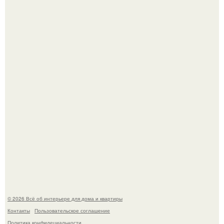
Откуда у дизайнера так много идей?
5 ошибок в планировке, из-за которых вы теряете метры.
© 2026 Всё об интерьере для дома и квартиры
Контакты
Пользовательское соглашение
Политика конфидециальности