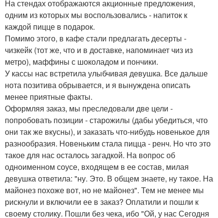
На стендах отображаются акционные предложения,
одним из которых мы воспользовались - напиток к
каждой пицце в подарок.
Помимо этого, в кафе стали предлагать десерты -
чизкейк (тот же, что и в доставке, напоминает чиз из
метро), маффины с шоколадом и пончики.
У кассы нас встретила улыбчивая девушка. Все дальше
нота позитива обрывается, и я вынуждена описать
менее приятные факты.
Оформляя заказ, мы преследовали две цели -
попробовать позиции - старожилы (дабы убедиться, что
они так же вкусны), и заказать что-нибудь новенькое для
разнообразия. Новеньким стала пицца - ренч. Но что это
такое для нас осталось загадкой. На вопрос об
одноименном соусе, входящем в ее состав, милая
девушка ответила: "ну. Это. В общем знаете, ну такое. На
майонез похоже вот, но не майонез". Тем не менее мы
рискнули и включили ее в заказ? Оплатили и пошли к
своему столику. Пошли без чека, ибо "Ой, у нас Сегодня