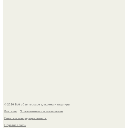
"Ух, Заморочился же Дизайнер", - подумала я, когда
зашла в кафе - бар "слезы березы".
Стало интересно поучаствовать в этом флешмобе -
Artvsartist, хоть он не совсем про рукоделие, а больше
про живопись, рисунок.
© 2026 Всё об интерьере для дома и квартиры
Контакты
Пользовательское соглашение
Политика конфидециальности
Обратная связь