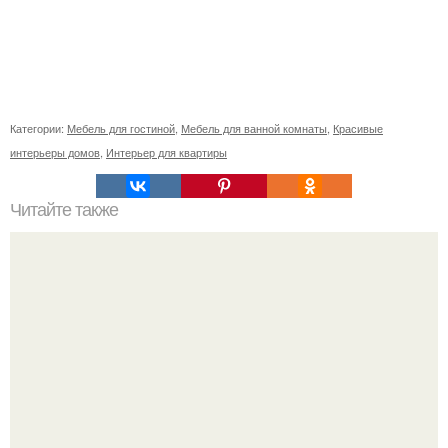
Категории:
Мебель для гостиной
,
Мебель для ванной комнаты
,
Красивые
интерьеры домов
,
Интерьер для квартиры
Читайте также
Васту по цветам. Секреты васту: цветовая гамма для
комнат.