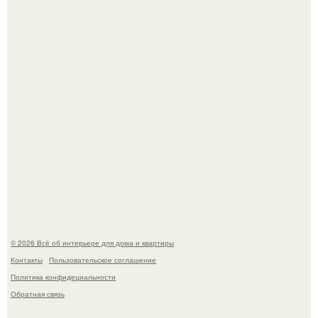
Сокровища из Hoff.
Три года назад мы купили борщевичное поле и
придумали мечту!
© 2026 Всё об интерьере для дома и квартиры
Контакты
Пользовательское соглашение
Политика конфидециальности
Обратная связь