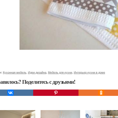
и:
Кухонная мебель
,
Идеи дизайна
,
Мебель для кухни
,
Интерьер кухни в доме
авилось? Поделитесь с друзьями!