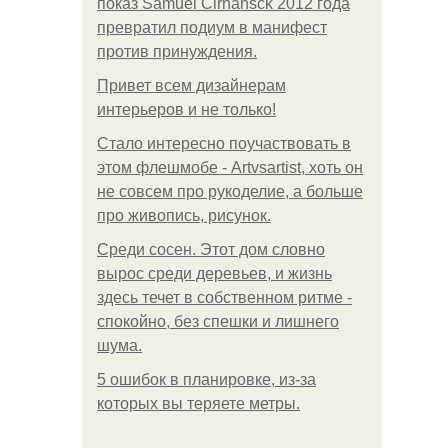
показ Samuel Cirnansck 2012 года
превратил подиум в манифест
против принуждения.
Привет всем дизайнерам
интерьеров и не только!
Стало интересно поучаствовать в
этом флешмобе - Artvsartist, хоть он
не совсем про рукоделие, а больше
про живопись, рисунок.
Среди сосен. Этот дом словно
вырос среди деревьев, и жизнь
здесь течет в собственном ритме -
спокойно, без спешки и лишнего
шума.
5 ошибок в планировке, из-за
которых вы теряете метры.