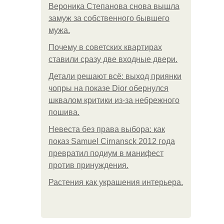
Вероника Степанова снова вышла
замуж за собственного бывшего
мужа.
Почему в советских квартирах
ставили сразу две входные двери.
Детали решают всё: выход приянки
чопры на показе Dior обернулся
шквалом критики из-за небрежного
пошива.
Невеста без права выбора: как
показ Samuel Cirnansck 2012 года
превратил подиум в манифест
против принуждения.
Растения как украшения интерьера.