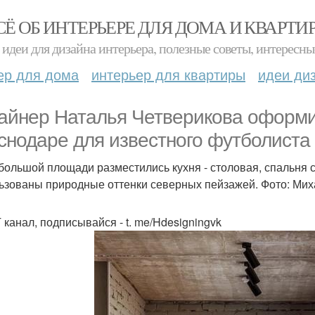
СЁ ОБ ИНТЕРЬЕРЕ ДЛЯ ДОМА И КВАРТИ
идеи для дизайна интерьера, полезные советы, интересны
ер для дома
интерьер для квартиры
идеи ди
айнер Наталья Четверикова оформи
снодаре для известного футболиста 
большой площади разместились кухня - столовая, спальня с
ьзованы природные оттенки северных пейзажей. Фото: Мих
 канал, подписывайся - t. me/Hdesigningvk