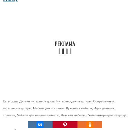
Категории:
Дизайн интерьера дома
,
Интерьер для квартиры
,
Современный
интерьер квартиры
,
Мебель для гостиной
,
Кухонная мебель
,
Идеи дизайна
спальни
,
Мебель для ванной комнаты
,
Детская мебель
,
Стили интерьеров квартир