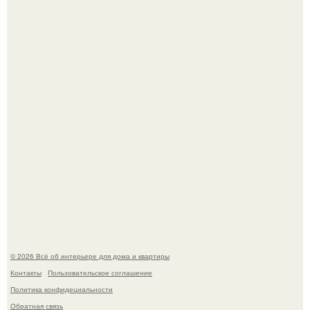
Сокровища из Hoff.
Стильная квартира в светлых приятных тонах.
© 2026 Всё об интерьере для дома и квартиры
Контакты
Пользовательское соглашение
Политика конфидециальности
Обратная связь