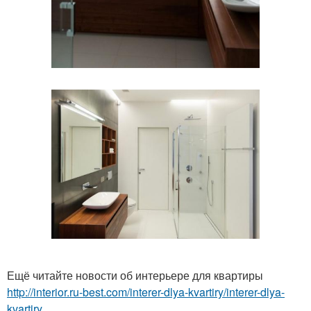
Ещё читайте новости об интерьере для квартиры
http://interior.ru-best.com/interer-dlya-kvartiry/interer-dlya-
kvartiry