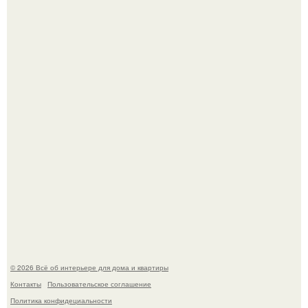
"Проиллюстрированные Люди": Томас майландер
превратил солнечные ожоги в арт - объект.
69-Летний житель Италии создал фальшивый античный
амфитеатр и долгое время успешно выдавал его за
настоящее историческое наследие.
© 2026 Всё об интерьере для дома и квартиры
Контакты
Пользовательское соглашение
Политика конфидециальности