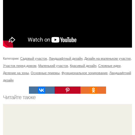
Категории:
Садовый участок
,
Ландшафтный дизайн
,
Дизайн на маленьком участке
,
Участок перед домом
,
Маленький участок
,
Красивый дизайн
,
Сложные идеи
,
Деление на зоны
,
Основные приемы
,
Функциональное зонирование
,
Ландшафтний
дизайн
Читайте также