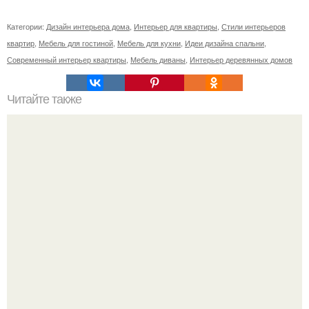
Категории:
Дизайн интерьера дома
,
Интерьер для квартиры
,
Стили интерьеров
квартир
,
Мебель для гостиной
,
Мебель для кухни
,
Идеи дизайна спальни
,
Современный интерьер квартиры
,
Мебель диваны
,
Интерьер деревянных домов
Читайте также
Хохотала до слёз?