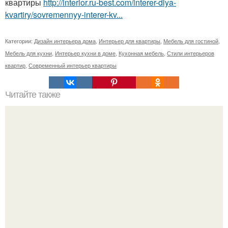
квартиры
http://interior.ru-best.com/interer-dlya-
kvartiry/sovremennyy-interer-kv...
Категории:
Дизайн интерьера дома
,
Интерьер для квартиры
,
Мебель для гостиной
,
Мебель для кухни
,
Интерьер кухни в доме
,
Кухонная мебель
,
Стили интерьеров
квартир
,
Современный интерьер квартиры
Читайте также
20 суперских фактов - подсказок, с которыми вы не
пропадёте.