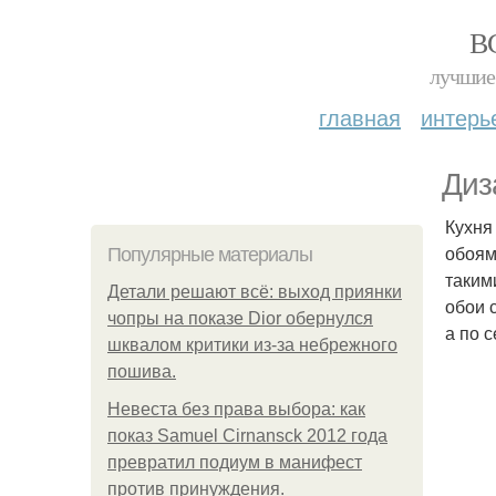
В
лучшие 
главная
интерь
Диз
Кухня
обоям
Популярные материалы
таким
Детали решают всё: выход приянки
обои 
чопры на показе Dior обернулся
а по 
шквалом критики из-за небрежного
пошива.
Невеста без права выбора: как
показ Samuel Cirnansck 2012 года
превратил подиум в манифест
против принуждения.