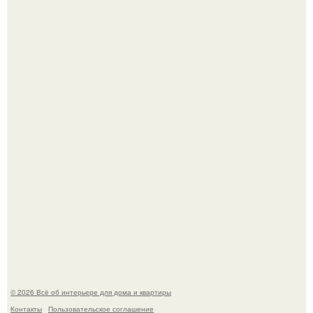
Невеста без права выбора: как показ Samuel Cirnansck
2012 года превратил подиум в манифест против
принуждения.
Сокровища из Hoff.
© 2026 Всё об интерьере для дома и квартиры
Контакты
Пользовательское соглашение