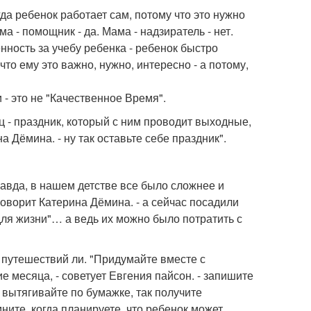
а ребенок работает сам, потому что это нужно
а - помощник - да. Мама - надзиратель - нет.
нность за учебу ребенка - ребенок быстро
что ему это важно, нужно, интересно - а потому,
 - это не "Качественное Время".
ц - праздник, который с ним проводит выходные,
а Дёмина. - ну так оставьте себе праздник".
равда, в нашем детстве все было сложнее и
говорит Катерина Дёмина. - а сейчас посадили
для жизни"… а ведь их можно было потратить с
 путешествий ли. "Придумайте вместе с
 месяца, - советует Евгения пайсон. - запишите
 вытягивайте по бумажке, так получите
ните, когда планируете, что ребенок может