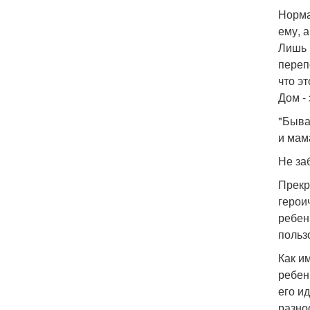
Норма
ему, 
Лишь 
переп
что э
Дом -
"Быва
и мама
Не за
Прекр
герои
ребен
польз
Как и
ребен
его и
разно