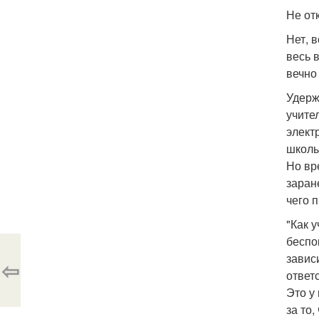
Не от
Нет, 
весь в
вечно
Удерж
учите
элект
школы
Но вр
заран
чего п
"Как 
беспо
завис
⇦
ответ
Это у
за то,