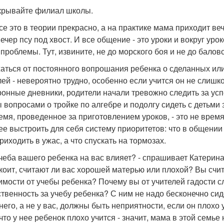
крывайте филиал школы.
все это в теории прекрасно, а на практике мама приходит ве
ечер псу под хвост. И все общение - это уроки и вокруг уро
 проблемы. Тут, извините, не до морского боя и не до балов
аться от постоянного вопрошания ребенка о сделанных или
лей - невероятно трудно, особенно если учится он не слишк
ронные дневники, родители начали тревожно следить за усп
 вопросами о тройке по алгебре и подолгу сидеть с детьм
емя, проведенное за приготовлением уроков, - это не врем
ее выстроить для себя систему приоритетов: что в общении 
риходить в ужас, а что спускать на тормозах.
учеба вашего ребенка на вас влияет? - спрашивает Катерина
коит, считают ли вас хорошей матерью или плохой? Вы счит
имости от учебы ребенка? Почему вы от учителей гадости с
ственность за учебу ребенка? С ним не надо бесконечно сиде
 него, а не у вас, должны быть неприятности, если он плохо
 что у нее ребенок плохо учится - значит, мама в этой семье