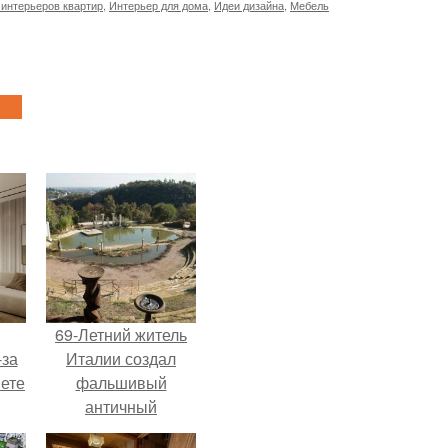
 интерьеров квартир
,
Интерьер для дома
,
Идеи дизайна
,
Мебель
69-Летний житель
-за
Италии создал
яете
фальшивый
античный
амфитеатр и