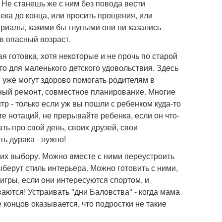
. Не станешь же с ним без повода вести
ека до конца, или просить прощения, или
ериалы, какими бы глупыми они ни казались
в опасный возраст.
 готовка, хотя некоторые и не прочь по старой
то для маленького детского удовольствия. Здесь
и уже могут здорово помогать родителям в
ный ремонт, совместное планирование. Многие
р - только если уж вы пошли с ребенком куда-то
те нотаций, не прерывайте ребенка, если он что-
ть про свой день, своих друзей, свои
ть дурака - нужно!
 их выбору. Можно вместе с ними переустроить
ыберут стиль интерьера. Можно готовить с ними,
игры, если они интересуются спортом, и
иваются! Устраивать "дни Баловства" - когда мама
 концов оказывается, что подростки не такие