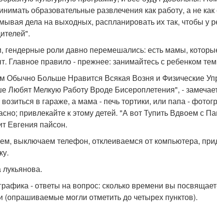
инимать образовательные развлечения как работу, а не как 
мывая дела на выходных, распланировать их так, чтобы у 
дителей".
и, гендерные роли давно перемешались: есть мамы, которы
ят. Главное правило - прежнее: занимайтесь с ребенком тем
м Обычно Больше Нравится Всякая Возня и Физические Уп
е Любят Мелкую Работу Вроде Бисероплетения", - замечает
 возиться в гараже, а мама - печь тортики, или папа - фотог
асно; привлекайте к этому детей. "А вот Тупить Вдвоем с Пап
ит Евгения пайсон.
ем, выключаем телефон, отклеиваемся от компьютера, при
ку.
 лукьянова.
рафика - ответы на вопрос: сколько времени вы посвящае
и (опрашиваемые могли отметить до четырех пунктов).