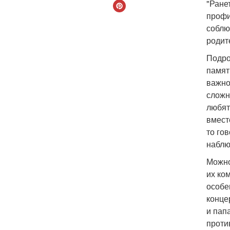
"Ране
профи
соблю
родит
Подро
памят
важно
сложн
любят
вмест
то го
наблю
Можно
их ко
особе
конце
и пап
против