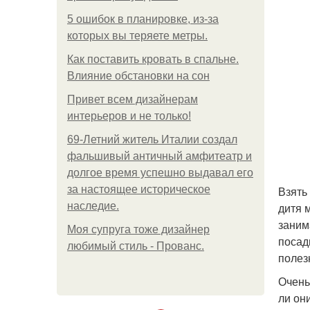
5 ошибок в планировке, из-за
которых вы теряете метры.
Как поставить кровать в спальне.
Влияние обстановки на сон
Привет всем дизайнерам
интерьеров и не только!
69-Летний житель Италии создал
фальшивый античный амфитеатр и
долгое время успешно выдавал его
за настоящее историческое
Взять
наследие.
дитя м
заним
Моя супруга тоже дизайнер
посад
любимый стиль - Прованс.
полез
Очень
ли он