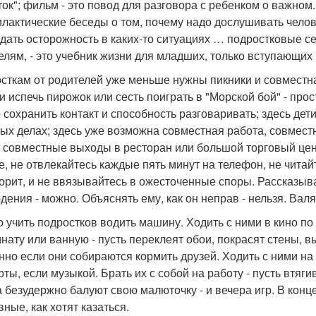
ток"; фильм - это повод для разговора с ребенком о важном
лактические беседы о том, почему надо дослушивать челов
дать осторожность в каких-то ситуациях … подростковые с
елям, - это учебник жизни для младших, только вступающих 
сткам от родителей уже меньше нужны пикники и совместная
и испечь пирожок или сесть поиграть в "Морской бой" - прос
 сохранить контакт и способность разговаривать; здесь дет
ых делах; здесь уже возможна совместная работа, совмест
 совместные выходы в ресторан или большой торговый цент
е, не отвлекайтесь каждые пять минут на телефон, не читай
ворит, и не ввязывайтесь в ожесточенные споры. Рассказыва
дения - можно. Объяснять ему, как он неправ - нельзя. Валя
 учить подростков водить машину. Ходить с ними в кино по
мнату или ванную - пусть переклеят обои, покрасят стены, в
нно если они собираются кормить друзей. Ходить с ними на 
рты, если музыкой. Брать их с собой на работу - пусть втяг
а безудержно балуют свою малюточку - и вечера игр. В конце
ные, как хотят казаться.