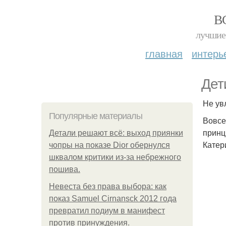
В
лучшие 
главная
интерь
Дет
Не ув
Популярные материалы
Вовсе
принци
Детали решают всё: выход приянки
Катер
чопры на показе Dior обернулся
шквалом критики из-за небрежного
пошива.
Невеста без права выбора: как
показ Samuel Cirnansck 2012 года
превратил подиум в манифест
против принуждения.