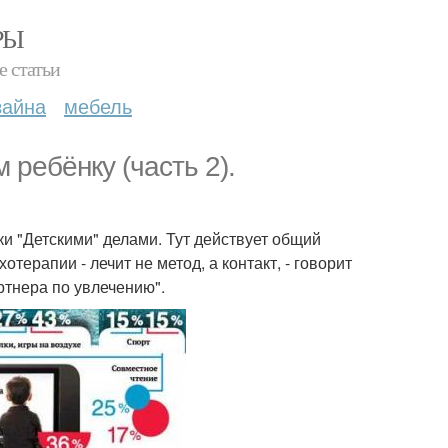
РЫ
е статьи
зайна
мебель
 ребёнку (часть 2).
и "Детскими" делами. Тут действует общий
отерапии - лечит не метод, а контакт, - говорит
артнера по увлечению".