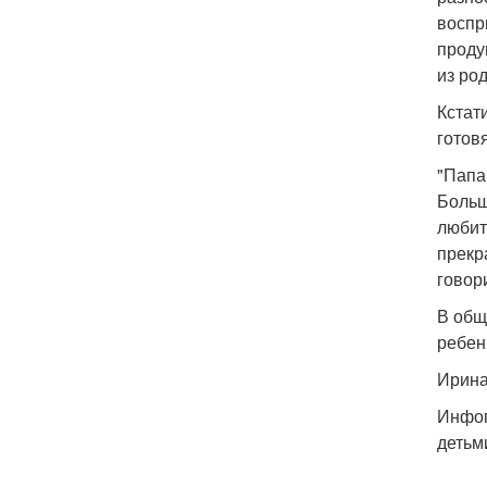
воспр
проду
из ро
Кстат
готов
"Папа
Больш
любит
прекр
говор
В общ
ребен
Ирина
Инфог
детьм