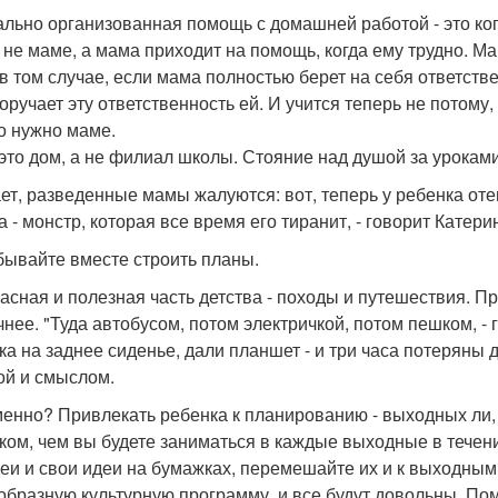
льно организованная помощь с домашней работой - это когд
а не маме, а мама приходит на помощь, когда ему трудно. Мам
в том случае, если мама полностью берет на себя ответстве
оручает эту ответственность ей. И учится теперь не потому, 
то нужно маме.
 это дом, а не филиал школы. Стояние над душой за уроками
ет, разведенные мамы жалуются: вот, теперь у ребенка оте
 - монстр, которая все время его тиранит, - говорит Катерин
бывайте вместе строить планы.
асная и полезная часть детства - походы и путешествия. П
чнее. "Туда автобусом, потом электричкой, потом пешком, - 
ка на заднее сиденье, дали планшет - и три часа потеряны 
ой и смыслом.
менно? Привлекать ребенка к планированию - выходных ли,
ком, чем вы будете заниматься в каждые выходные в течение
деи и свои идеи на бумажках, перемешайте их и к выходным
образную культурную программу, и все будут довольны. Пом