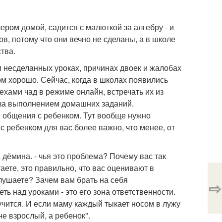
чером домой, садится с малюткой за алгебру - и
ков, потому что они вечно не сделаны, а в школе
ства.
 несделанных уроках, причинах двоек и жалобах
ом хорошо. Сейчас, когда в школах появились
ехами чад в режиме онлайн, встречать их из
и за выполнением домашних заданий.
я общения с ребенком. Тут вообще нужно
с ребенком для вас более важно, что менее, от
 дёмина. - чья это проблема? Почему вас так
аете, это правильно, что вас оценивают в
лушаете? Зачем вам брать на себя
⇨
ть над уроками - это его зона ответственности.
 учится. И если маму каждый тыкает носом в лужу
 не взрослый, а ребенок".