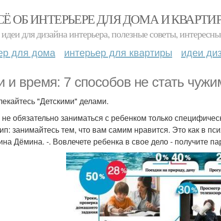
СЁ ОБ ИНТЕРЬЕРЕ ДЛЯ ДОМА И КВАРТИ
идеи для дизайна интерьера, полезные советы, интересны
ер для дома
интерьер для квартиры
идеи ди
и и время: 7 способов не стать чужим
лекайтесь "Детскими" делами.
 не обязательно заниматься с ребенком только специфическ
п: занимайтесь тем, что вам самим нравится. Это как в псих
ина Дёмина. -. Вовлечете ребенка в свое дело - получите п