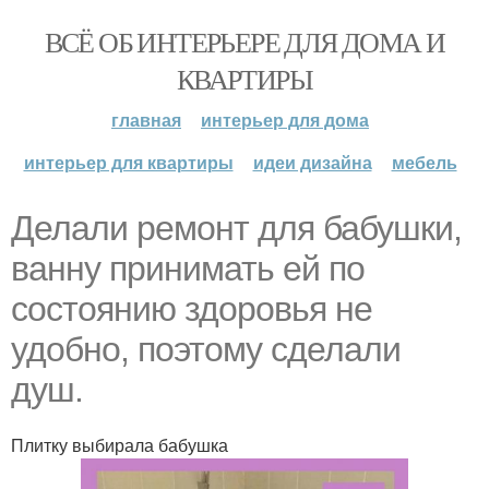
ВСЁ ОБ ИНТЕРЬЕРЕ ДЛЯ ДОМА И
КВАРТИРЫ
главная
интерьер для дома
интерьер для квартиры
идеи дизайна
мебель
Делали ремонт для бабушки,
ванну принимать ей по
состоянию здоровья не
удобно, поэтому сделали
душ.
Плитку выбирала бабушка