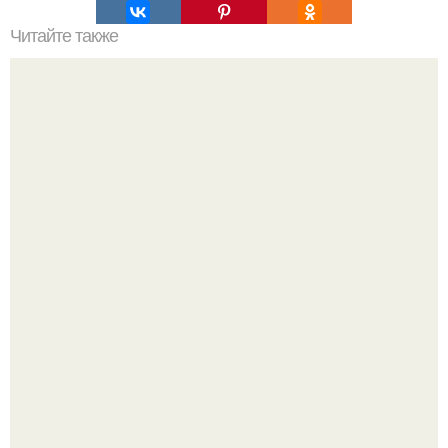
Читайте также
Значение картина с волками. В том случае, если вы
любите вышивать, то наверняка задумывались о том,
что означает та или иная вышитая вами картина.