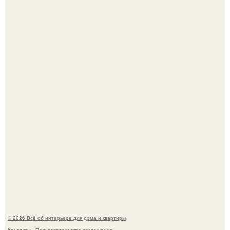
Сокровища из Hoff.
Преображение в ванной на ул. генерала Григорова, д.
36!
© 2026 Всё об интерьере для дома и квартиры
Контакты
Пользовательское соглашение