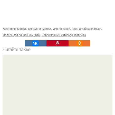
Категории:
Мебель для кухни
,
Мебель для гостиной
,
Идеи дизайна спальни
,
Мебель для ванной комнаты
,
Современный интерьер квартиры
Читайте также
Топ - 5 блошиных рынков Москвы.