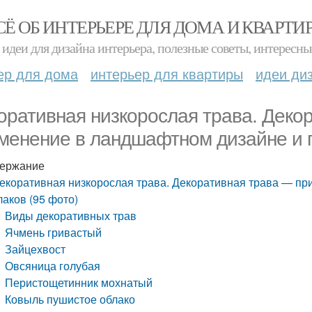
СЁ ОБ ИНТЕРЬЕРЕ ДЛЯ ДОМА И КВАРТИ
идеи для дизайна интерьера, полезные советы, интересны
ер для дома
интерьер для квартиры
идеи ди
оративная низкорослая трава. Деко
менение в ландшафтном дизайне и п
ержание
екоративная низкорослая трава. Декоративная трава — п
лаков (95 фото)
Виды декоративных трав
Ячмень гривастый
Зайцехвост
Овсяница голубая
Перистощетинник мохнатый
Ковыль пушистое облако