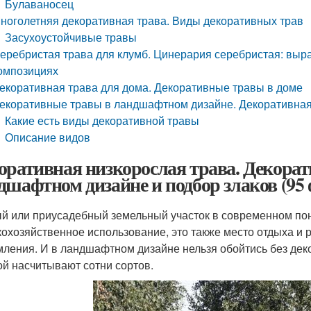
Булаваносец
ноголетняя декоративная трава. Виды декоративных трав
Засухоустойчивые травы
еребристая трава для клумб. Цинерария серебристая: выра
омпозициях
екоративная трава для дома. Декоративные травы в доме
екоративные травы в ландшафтном дизайне. Декоративная 
Какие есть виды декоративной травы
Описание видов
оративная низкорослая трава. Декора
дшафтном дизайне и подбор злаков (95 
й или приусадебный земельный участок в современном по
кохозяйственное использование, это также место отдыха и 
ления. И в ландшафтном дизайне нельзя обойтись без дек
ой насчитывают сотни сортов.