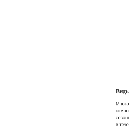
Виды
Много
компо
сезон
в тече