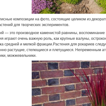
исные композиции на фото, состоящие целиком из декорати
астений для творческих экспериментов.
ий — это производное каменистой равнины, воспоминание о
ия играют очень важную роль, как крупные валуны, острок
ка средней и мелкой фракции.Растения для рокариев следу
нно растущие, стелющиеся и плетущиеся. Непременным ат
ики, можжевельники.