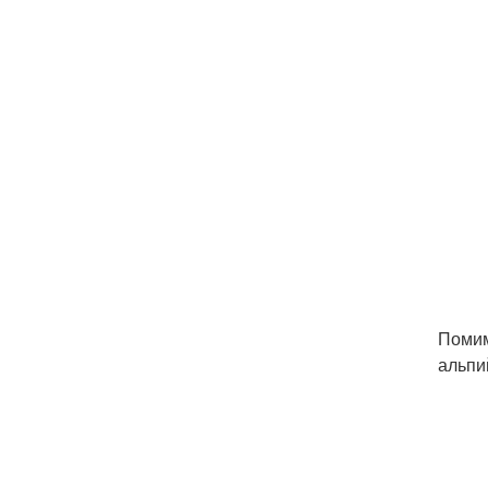
Помим
альпи