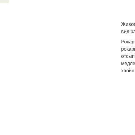
Живоп
вид р
Рокар
рокар
отсып
медле
хвойн