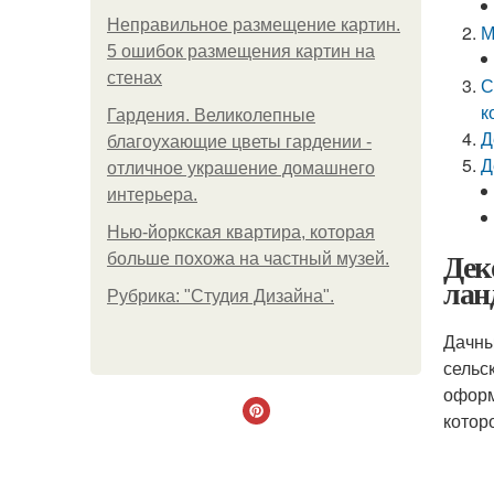
Неправильное размещение картин.
М
5 ошибок размещения картин на
стенах
С
к
Гардения. Великолепные
Д
благоухающие цветы гардении -
Д
отличное украшение домашнего
интерьера.
Нью-йоркская квартира, которая
Дек
больше похожа на частный музей.
лан
Рубрика: "Студия Дизайна".
Дачны
сельс
оформ
котор