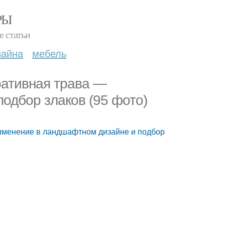
РЫ
е статьи
зайна
мебель
ративная трава —
одбор злаков (95 фото)
рименение в ландшафтном дизайне и подбор