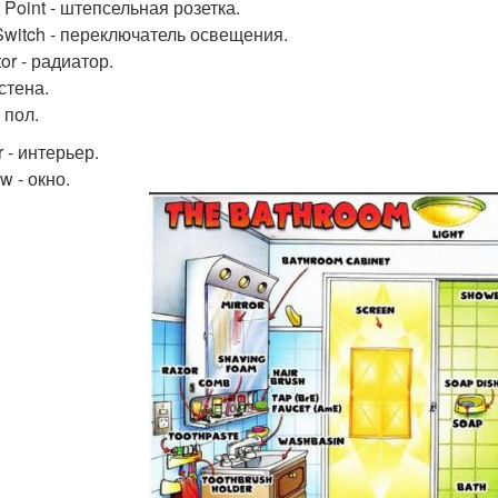
 Point - штепсельная розетка.
 Switch - переключатель освещения.
or - радиатор.
 стена.
- пол.
or - интерьер.
w - окно.