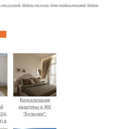
 для гостиной
,
Мебель для кухни
,
Идеи дизайна прихожей
,
Мебель
Визуализация
ой
квартиры в ЖК
(24,
"Булычев".
) в