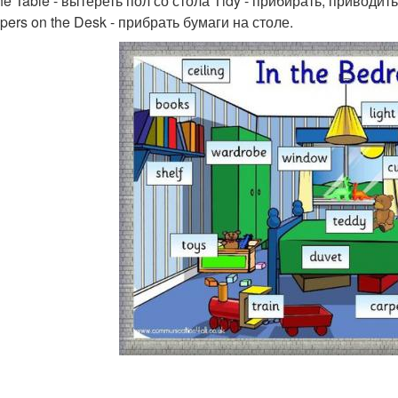
he Table - вытереть пол со стола Tidy - прибирать, приводит
pers on the Desk - прибрать бумаги на столе.