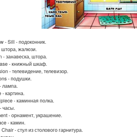
 - Sill - подоконник.
- штора, жалюзи.
n - занавеска, штора.
ase - книжный шкаф.
sion - телевидение, телевизор.
ons - подушки.
- лампа.
e - картина.
lpiece - каминная полка.
- часы.
ent - орнамент, украшение.
ace - камин.
 Chair - стул из столового гарнитура.