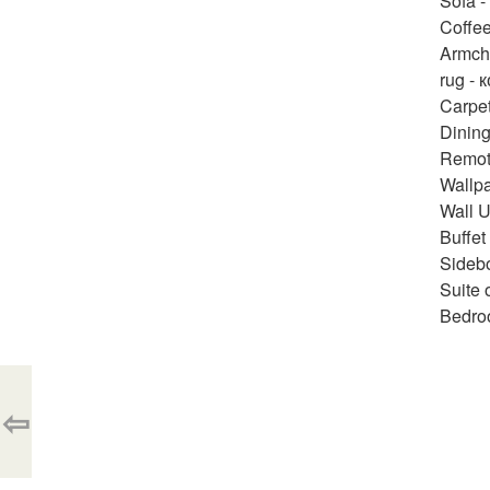
Sofa -
Coffee
Armcha
rug - 
Carpet
Dining
Remot
Wallpa
Wall U
Buffet
Sidebo
Suite 
Bedro
⇦