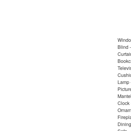
Window
Blind 
Curtai
Bookc
Televi
Cushi
Lamp 
Pictur
Mante
Clock 
Ornam
Firepl
Dining