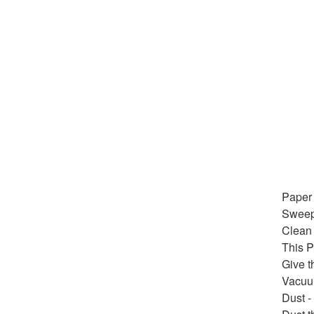
Paper
Sweep 
Clean 
This P
Give t
Vacuu
Dust -