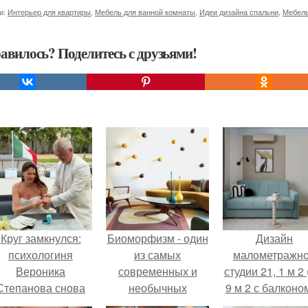
и:
Интерьер для квартиры
,
Мебель для ванной комнаты
,
Идеи дизайна спальни
,
Мебель
авилось? Поделитесь с друзьями!
Круг замкнулся:
Биоморфизм - один
Дизайн
психологиня
из самых
малометражн
Вероника
современных и
студии 21, 1 м 2 
Степанова снова
необычных
9 м 2 с балконом
вышла замуж за
интерьерных
Краснодаре.