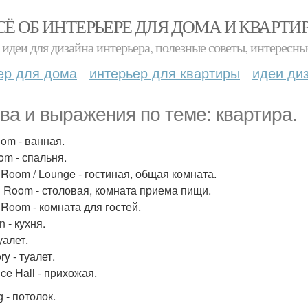
СЁ ОБ ИНТЕРЬЕРЕ ДЛЯ ДОМА И КВАРТИ
идеи для дизайна интерьера, полезные советы, интересны
ер для дома
интерьер для квартиры
идеи ди
ва и выражения по теме: квартира.
oom - ванная.
om - спальня.
g Room / Lounge - гостиная, общая комната.
g Room - столовая, комната приема пищи.
 Room - комната для гостей.
n - кухня.
туалет.
ry - туалет.
ce Hall - прихожая.
g - потолок.