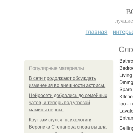
В
лучшие 
главная
интерь
Cло
Bathr
Bedro
Популярные материалы
Livin
В сети продолжают обсуждать
Dinin
изменения во внешности актрисы.
Spare
Нейросети добрались до семейных
Kitche
чатов, и теперь под угрозой
loo - 
мамины нервы.
Lavato
Entran
Круг замкнулся: психологиня
Вероника Степанова снова вышла
Ceilin