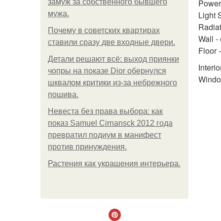
замуж за собственного бывшего
Power
мужа.
Light
Radiat
Почему в советских квартирах
Wall -
ставили сразу две входные двери.
Floor 
Детали решают всё: выход приянки
Interi
чопры на показе Dior обернулся
Windo
шквалом критики из-за небрежного
пошива.
Невеста без права выбора: как
показ Samuel Cirnansck 2012 года
превратил подиум в манифест
против принуждения.
Растения как украшения интерьера.