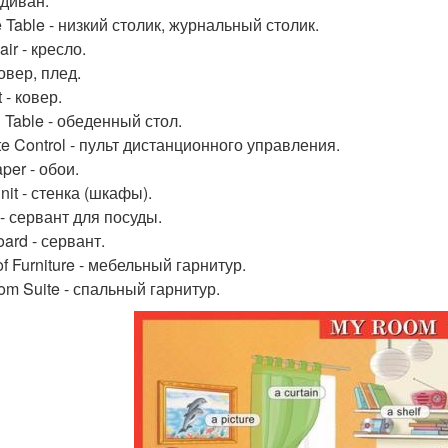
 диван.
 Table - низкий столик, журнальный столик.
ir - кресло.
ковер, плед.
 - ковер.
 Table - обеденный стол.
e Control - пульт дистанционного управления.
per - обои.
nit - стенка (шкафы).
 - сервант для посуды.
ard - сервант.
of Furniture - мебельный гарнитур.
om Suite - спальный гарнитур.