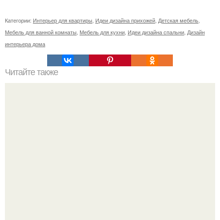
Категории:
Интерьер для квартиры
,
Идеи дизайна прихожей
,
Детская мебель
,
Мебель для ванной комнаты
,
Мебель для кухни
,
Идеи дизайна спальни
,
Дизайн
интерьера дома
Читайте также
Как правильно обрезать герань, чтобы она пышно цвела.