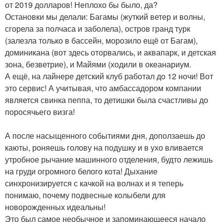
от 2019 долларов! Неплохо бы было, да?
Остановки мы делали: Багамы (жуткий ветер и волны,
сгорела за полчаса и заболела), остров гранд турк
(залезла только в бассейн, морозило ещё от Багам),
доминикана (вот здесь оторвались, и аквапарк, и детская
зона, безветрие), и Майями (ходили в океанариум.
А ещё, на лайнере детский клуб работал до 12 ночи! Вот
это сервис! А учитывая, что амбассадором компании
является свинка пеппа, то детишки была счастливы до
поросячьего визга!
А после насыщенного событиями дня, доползаешь до
каюты, роняешь голову на подушку и в ухо вливается
утробное рычание машинного отделения, будто лежишь
на груди огромного белого кота! Дыхание
синхронизируется с качкой на волнах и я теперь
понимаю, почему подвесные колыбели для
новорожденных идеальны!
Это был самое необычное и запоминающееся начало