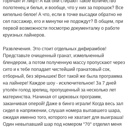
горячая! И лифт! А как они стирают такое количество
полотенец и белья, и вообще, что у них за порошок? Все
кипельно белое! А что, если в точке высадки обратно не
сел пассажир, его и минутки не подождут? В общем, при
первой возможности посмотрю документалку о работе
круизных лайнеров.
Развлечения. Это стоит отдельных дифирамбов!
Представьте очищенный гранат, измельченный
блендером, а потом полученную массу пропускают через
сито и к тебе попадает чистейший гранатовый сок,
отборный, без зёрнышек! Вот такой же была программа
на лайнере! Каждое шоу - исключительное! За 7 дней
утолён голод зрелищ, пропущенный за несколько лет
материнства. Начиная от цирковых программ,
заканчивая оперой! Даже в бинго играли! Когда весь зал
сидел в напряжении, слушая номера выпавшего шара,
ожидая именно того, которого не хватает для выиграша!
Один невыпавший шар под номером "70" отделил меня