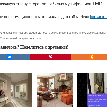
казочную страну с героями любимых мультфильмов. Hell?
е информационного материала о детской мебели
http://int
и:
Красивые интерьеры домов
,
Детская мебель
,
Мебель для гостиной
,
Мебель диваны
,
Современный интерьер квартиры
авилось? Поделитесь с друзьями!