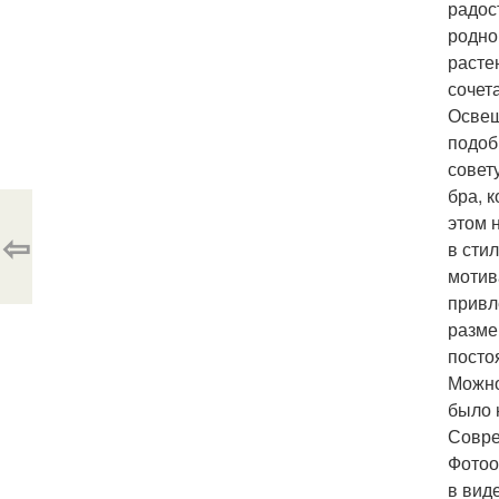
радос
родно
расте
сочет
Освещ
подоб
совет
бра, 
этом 
⇦
в сти
мотив
привл
разме
посто
Можно
было 
Совре
Фотоо
в вид