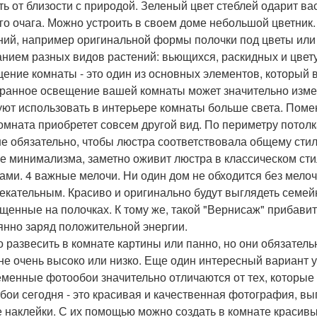
ть от близости с природой. Зеленый цвет стеблей одарит в
го очага. Можно устроить в своем доме небольшой цветник
ний, например оригинальной формы полочки под цветы или 
анием разных видов растений: вьющихся, раскидных и цвету
ение комнаты - это один из основных элементов, который 
ранное освещение вашей комнаты может значительно изме
уют использовать в интерьере комнаты больше света. Поме
комната приобретет совсем другой вид. По периметру потол
не обязательно, чтобы люстра соответствовала общему ст
ле минимализма, заметно оживит люстра в классическом ст
ами. 4 важные мелочи. Ни один дом не обходится без мелоч
екательным. Красиво и оригинально будут выглядеть семе
щенные на полочках. К тому же, такой "Вернисаж" прибави
янно заряд положительной энергии.
 развесить в комнате картины или панно, но они обязатель
не очень высоко или низко. Еще один интересный вариант 
менные фотообои значительно отличаются от тех, которые 
бои сегодня - это красивая и качественная фотография, 
е наклейки. С их помощью можно создать в комнате красив