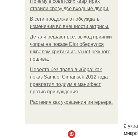
Почему в советских квартирах
ставили сразу две входные двери.
В сети продолжают обсуждать
изменения во внешности актрисы.
Детали решают всё: выход приянки
чопры на показе Dior обернулся
шквалом критики из-за небрежного
пошива.
Невеста без права выбора: как
показ Samuel Cirnansck 2012 года
превратил подиум в манифест
против принуждения.
Растения как украшения интерьера.
2 укр
микро