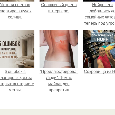
Уютная светлая
Оранжевый цвет в
Нейросети
квартира в лучах
интерьере.
добрались д
солнца.
семейных чатов
теперь под угро
мамины нерв
5 ошибок в
"Проиллюстрированные
Сокровища из Ho
планировке, из-за
Люди": Томас
оторых вы теряете
майландер
метры.
превратил
солнечные ожоги в
арт - объект.