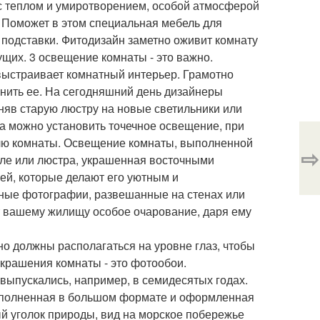
ас теплом и умиротворением, особой атмосферой
. Поможет в этом специальная мебель для
подставки. Фитодизайн заметно оживит комнату
щих. 3 освещение комнаты - это важно.
выстраивает комнатный интерьер. Грамотно
нить ее. На сегодняшний день дизайнеры
няв старую люстру на новые светильники или
ка можно установить точечное освещение, при
илю комнаты. Освещение комнаты, выполненной
⇨
иле или люстра, украшенная восточными
ей, которые делают его уютным и
йные фотографии, развешанные на стенах или
т вашему жилищу особое очарование, даря ему
но должны располагаться на уровне глаз, чтобы
украшения комнаты - это фотообои.
выпускались, например, в семидесятых годах.
выполненная в большом формате и оформленная
ый уголок природы, вид на морское побережье