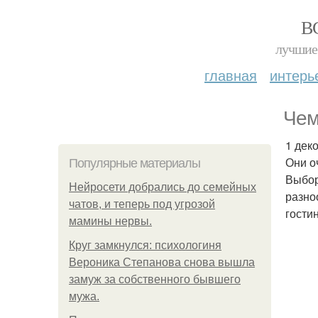
В
лучшие 
главная
интерь
Чем
1 дек
Они о
Популярные материалы
Выбор
Нейросети добрались до семейных
разно
чатов, и теперь под угрозой
гости
мамины нервы.
Круг замкнулся: психологиня
Вероника Степанова снова вышла
замуж за собственного бывшего
мужа.