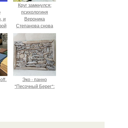
Круг замкнулся:
о
психологиня
, и
Вероника
зой
Степанова снова
ы.
вышла замуж за
собственного
бывшего мужа.
ff.
Эко - панно
"Песочный Берег":