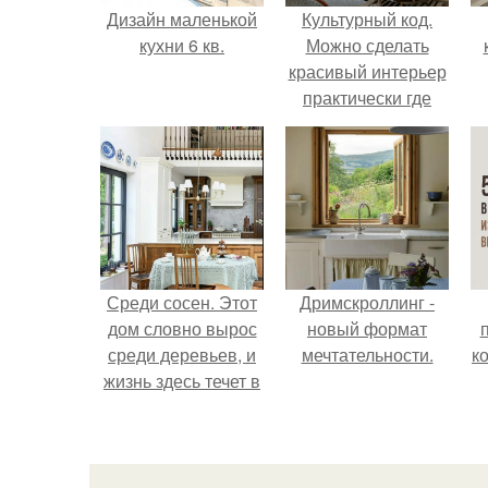
Дизайн маленькой
Культурный код.
кухни 6 кв.
Можно сделать
красивый интерьер
практически где
угодно.
Среди сосен. Этот
Дримскроллинг -
дом словно вырос
новый формат
среди деревьев, и
мечтательности.
к
жизнь здесь течет в
собственном ритме
- спокойно, без
спешки и лишнего
шума.