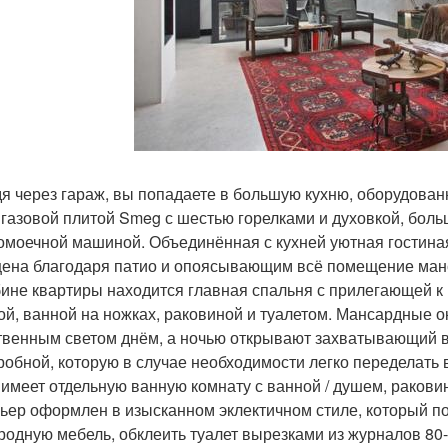
я через гараж, вы попадаете в большую кухню, оборудованн
 газовой плитой Smeg с шестью горелками и духовкой, бол
омоечной машиной. Объединённая с кухней уютная гостина
ена благодаря патио и опоясывающим всё помещение ман
бине квартиры находится главная спальня с прилегающей к
ой, ванной на ножках, раковиной и туалетом. Мансардные
твенным светом днём, а ночью открывают захватывающий вид
робной, которую в случае необходимости легко переделать в
 имеет отдельную ванную комнату с ванной / душем, раковин
ьер оформлен в изысканном эклектичном стиле, который по
родную мебель, обклеить туалет вырезками из журналов 80-