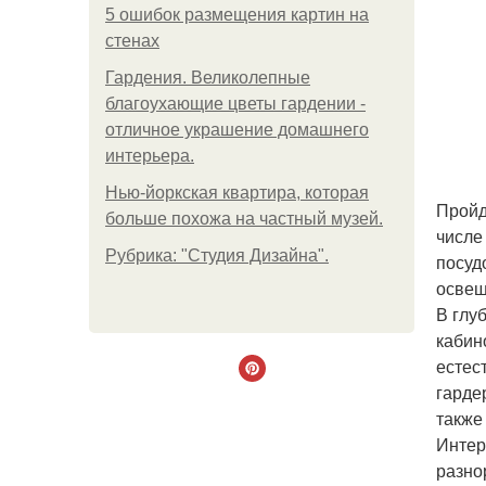
5 ошибок размещения картин на
стенах
Гардения. Великолепные
благоухающие цветы гардении -
отличное украшение домашнего
интерьера.
Нью-йоркская квартира, которая
Пройд
больше похожа на частный музей.
числе
Рубрика: "Студия Дизайна".
посуд
освещ
В глу
кабин
естес
гарде
также
Интер
разно