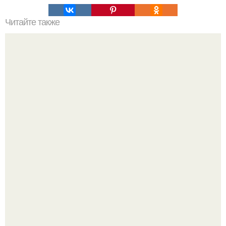
Читайте также
10 хитростей по уборке дома без химии?
Привет! Хочу поделиться моим давним и очередным
неопубликованным проектом.