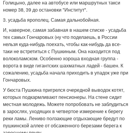
Голицыно, далее на автобусе или маршрутных такси
номер 38, 39 до остановки "Институт".
3. усадьба ярополец. Самая дальнобойная.
И, наверное, самая забавная в нашем списке - усадьба
тех самых Гончаровых (ну что поделаешь, в России
нельзя куда-нибудь поехать, чтобы как-нибудь да все-
таки не встретиться с Пушкиным. Она находится под
волоколамском. Особенно хороша входная группа -
ворота в виде гигантских шахматных ладей - башен. К
сожалению, усадьба начала приходить в упадок уже при
Гончаровых.
У бюста Пушкина пригрелся очередной выводок котят,
которых подкармливают пенсионеры. На стене сидит
местная молодежь. Можете попробовать не заблудиться
в зарослях, уходящих в четвертое измерение к берегу
реки ламы. Лениво ползающие отдыхающие бредут по
пушкинской аллее от обсаженного березами берега к
заросшему пруду.