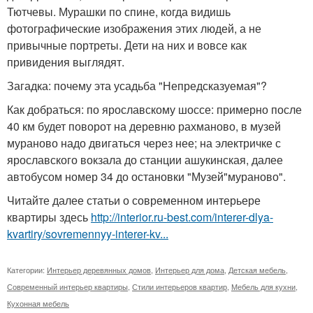
Тютчевы. Мурашки по спине, когда видишь
фотографические изображения этих людей, а не
привычные портреты. Дети на них и вовсе как
привидения выглядят.
Загадка: почему эта усадьба "Непредсказуемая"?
Как добраться: по ярославскому шоссе: примерно после
40 км будет поворот на деревню рахманово, в музей
мураново надо двигаться через нее; на электричке с
ярославского вокзала до станции ашукинская, далее
автобусом номер 34 до остановки "Музей"мураново".
Читайте далее статьи о современном интерьере
квартиры здесь
http://interior.ru-best.com/interer-dlya-
kvartiry/sovremennyy-interer-kv...
Категории:
Интерьер деревянных домов
,
Интерьер для дома
,
Детская мебель
,
Современный интерьер квартиры
,
Стили интерьеров квартир
,
Мебель для кухни
,
Кухонная мебель