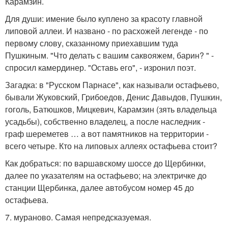
Карамзин.
Для души: имение было куплено за красоту главной
липовой аллеи. И названо - по расхожей легенде - по
первому слову, сказанному приехавшим туда
Пушкиным. "Что делать с вашим саквояжем, барин? " -
спросил камердинер. "Оставь его", - изронил поэт.
Загадка: в "Русском Парнасе", как называли остафьево,
бывали Жуковский, Грибоедов, Денис Давыдов, Пушкин,
гоголь, Батюшков, Мицкевич, Карамзин (зять владельца
усадьбы), собственно владелец, а после наследник -
граф шереметев … а вот памятников на территории -
всего четыре. Кто на липовых аллеях остафьева стоит?
Как добраться: по варшавскому шоссе до Щербинки,
далее по указателям на остафьево; на электричке до
станции Щербинка, далее автобусом номер 45 до
остафьева.
7. мураново. Самая непредсказуемая.