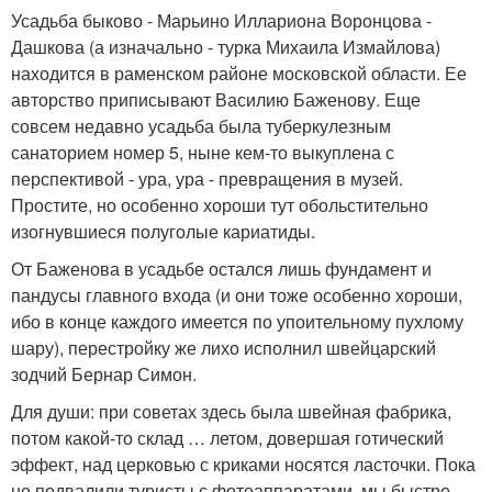
Усадьба быково - Марьино Иллариона Воронцова -
Дашкова (а изначально - турка Михаила Измайлова)
находится в раменском районе московской области. Ее
авторство приписывают Василию Баженову. Еще
совсем недавно усадьба была туберкулезным
санаторием номер 5, ныне кем-то выкуплена с
перспективой - ура, ура - превращения в музей.
Простите, но особенно хороши тут обольстительно
изогнувшиеся полуголые кариатиды.
От Баженова в усадьбе остался лишь фундамент и
пандусы главного входа (и они тоже особенно хороши,
ибо в конце каждого имеется по упоительному пухлому
шару), перестройку же лихо исполнил швейцарский
зодчий Бернар Симон.
Для души: при советах здесь была швейная фабрика,
потом какой-то склад … летом, довершая готический
эффект, над церковью с криками носятся ласточки. Пока
не подвалили туристы с фотоаппаратами, мы быстро