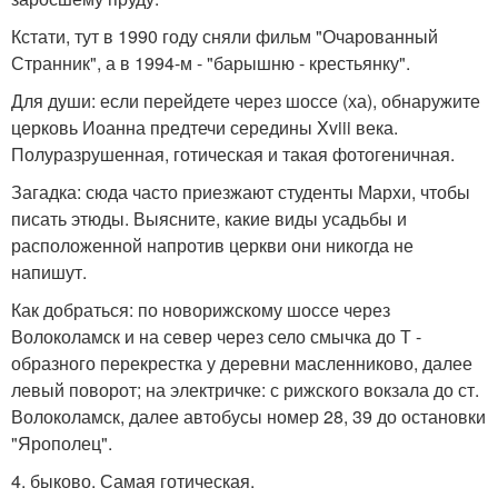
Кстати, тут в 1990 году сняли фильм "Очарованный
Странник", а в 1994-м - "барышню - крестьянку".
Для души: если перейдете через шоссе (ха), обнаружите
церковь Иоанна предтечи середины Xviii века.
Полуразрушенная, готическая и такая фотогеничная.
Загадка: сюда часто приезжают студенты Мархи, чтобы
писать этюды. Выясните, какие виды усадьбы и
расположенной напротив церкви они никогда не
напишут.
Как добраться: по новорижскому шоссе через
Волоколамск и на север через село смычка до Т -
образного перекрестка у деревни масленниково, далее
левый поворот; на электричке: с рижского вокзала до ст.
Волоколамск, далее автобусы номер 28, 39 до остановки
"Ярополец".
4. быково. Самая готическая.