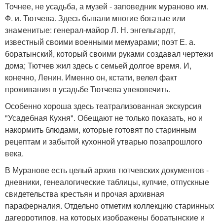
Точнее, не усадьба, а музей - заповедник мураново им.
Ф. и. Тютчева. Здесь бывали многие богатые или
знаменитые: генерал-майор Л. Н. энгельгардт,
известный своими военными мемуарами; поэт Е. а.
боратынский, который своими руками создавал чертежи
дома; Тютчев жил здесь с семьей долгое время. И,
конечно, Ленин. Именно он, кстати, велел факт
проживания в усадьбе Тютчева увековечить.
Особенно хороша здесь театрализованная экскурсия
"Усадебная Кухня". Обещают не только показать, но и
накормить блюдами, которые готовят по старинным
рецептам и забытой кухонной утварью позапрошлого
века.
В Муранове есть целый архив тютчевских документов -
дневники, генеалогические таблицы, купчие, отпускные
свидетельства крестьян и прочая архивная
параферналия. Отдельно отметим коллекцию старинных
дагерротипов, на которых изображены боратынские и