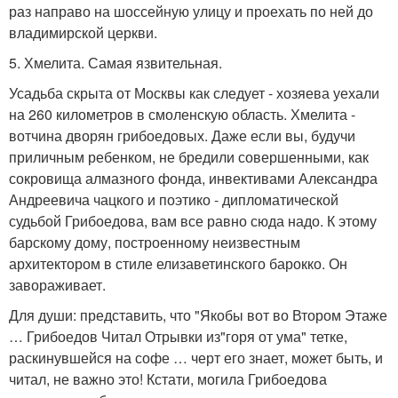
раз направо на шоссейную улицу и проехать по ней до
владимирской церкви.
5. Хмелита. Самая язвительная.
Усадьба скрыта от Москвы как следует - хозяева уехали
на 260 километров в смоленскую область. Хмелита -
вотчина дворян грибоедовых. Даже если вы, будучи
приличным ребенком, не бредили совершенными, как
сокровища алмазного фонда, инвективами Александра
Андреевича чацкого и поэтико - дипломатической
судьбой Грибоедова, вам все равно сюда надо. К этому
барскому дому, построенному неизвестным
архитектором в стиле елизаветинского барокко. Он
завораживает.
Для души: представить, что "Якобы вот во Втором Этаже
… Грибоедов Читал Отрывки из"горя от ума" тетке,
раскинувшейся на софе … черт его знает, может быть, и
читал, не важно это! Кстати, могила Грибоедова