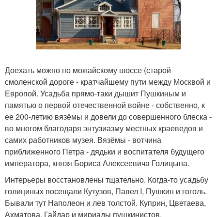
Доехать можно по можайскому шоссе (старой
смоленской дороге - кратчайшему пути между Москвой и
Европой. Усадьба прямо-таки дышит Пушкиным и
памятью о первой отечественной войне - собственно, к
ее 200-летию вязёмы и довели до совершенного блеска -
во многом благодаря энтузиазму местных краеведов и
самих работников музея. Вязёмы - вотчина
приближенного Петра - дядьки и воспитателя будущего
императора, князя Бориса Алексеевича Голицына.
Интерьеры восстановлены тщательно. Когда-то усадьбу
голициных посещали Кутузов, Павел I, Пушкин и гоголь.
Бывали тут Наполеон и лев толстой. Куприн, Цветаева,
Ахматова, Гайдар и мириады пушкинистов,