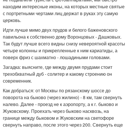
находим интересные иконы, на которых местные святые
с портретными чертами лиц держат в руках эту самую
церковь.
Идти лучше мимо двух прудов и белого баженовского
павильона к собственно дому Воронцовых - Дашковых.
Так будут лучше всего видны снизу невероятной красоты
четыре колонны и прикрепленные к ним кариатиды, а
поверх фриз с шахматно - лошадиными головами.
Загадка: выясните, где между двумя прудами стоит
трехобхватный дуб - солитер и какому строению он
современник.
Как добраться: от Москвы по рязанскому шоссе до
поворота на быково (через жилино) - 8 км, там свернуть
налево. Далее - проезд не к аэропорту, а к г. быково и
Жуковскому. Проехать через быково насквозь, на
границе между быковом и Жуковским на светофоре
свернуть направо, после этого через 200. Свернуть еще