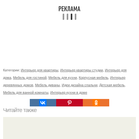
Категории:
Интерьер для квартиры
,
Интерьер квартиры студии
,
Интерьер для
дома
,
Мебель для гостиной
,
Мебель для кухни
,
Корпусная мебель
,
Интерьер
деревянных домов
,
Мебель диваны
,
Идеи дизайна спальни
,
Детская мебель
,
Мебель для ванной комнаты
,
Интерьер кухни в доме
Читайте также