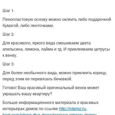
Шаг 1.
Пенопластовую основу можно оклеить либо подарочной
бумагой, либо ленточками.
Шаг 2.
Для красивого, яркого вида смешиваем цвета
апельсина, лимона, лайма и тд. И приклеиваем цитрусы
к венку.
Шаг 3.
Для более необычного вида, можно приклеить корицу,
перед этим ее перевязать бечевкой.
Готово! Ваш красивый оригинальный венок может
украшать вашу квартиру?
Больше информационного материала о красивых
интерьерах домов по ссылке
http://interior.ru-
best.com/interer-dlya-doma/krasivye-interery-domov