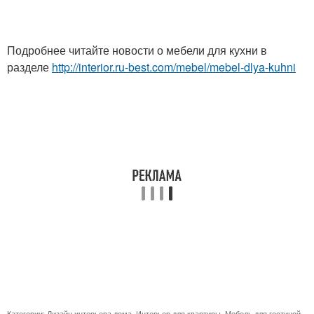
Подробнее читайте новости о мебели для кухни в
разделе
http://interior.ru-best.com/mebel/mebel-dlya-kuhni
Категории:
Дизайн интерьера дома
,
Интерьер для квартиры
,
Мебель для гостиной
,