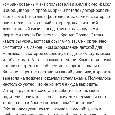
комбинированными - использовали и английскую краску,
и обои. Дверные проемы, арки и потолок декорировали
карнизами. В гостиной фортепиано заказчиков, которые
они хотели взять в новый интерьер, классический
декоративный камин соседствуют с лаконичными
формами кресла Ramsey 2 от бренда Cosmo. Стены
квартиры украшают гравюры 18-19 вв. Они органично
смотрятся и в лаконичном оформлении детской для
мальчиков, в которой соседствуют с детским стульчиком
и табуретом от Vitra, и в комнате дочки. Комната девочки
состоит из трех зон: рабочее место организовали на
балконе, в центре поставили мягкий диванчик, а кровать
вынесли на подиум и отделили стеллажами. Получилось
настолько уютно, что не хочется никуда выходить.
Интерьер детской сочетает в себе то, что так любят
родители, почитать в кресле - качалке под мягкий свет
торшера, но в более современном "Прочтении".
Обстановку кухни нельзя называть скучной: здесь и
эффектная напольная плитка с чб- принтом, и сочные