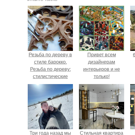
Резьба по дереву в
Привет всем
стиле барокко.
дизайнерам
Резьба по дереву:
интерьеров и не
стилистические
только!
направления и
характерные узоры.
Три года назад мы
Стильная квартира