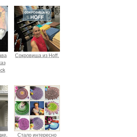
ава
Сокровища из Hoff.
каз
sck
иум
тив
.
дке,
Стало интересно