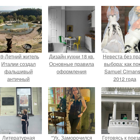
69-Летний житель
Дизайн кухни 18 кв.
Невеста без пр
Италии создал
Основные правила
выбора: как по
фальшивый
оформления
Samuel Cirnan
античный
2012 года
амфитеатр и
превратил под
долгое время
в манифест про
успешно выдавал
принуждения
его за настоящее
историческое
наследие.
Литературная
"Ух, Заморочился
Готовясь к поез