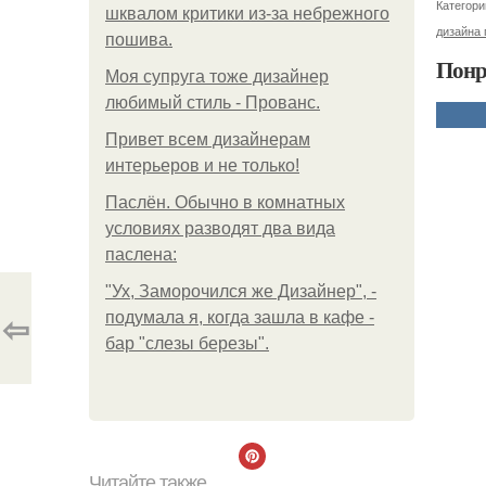
Категори
шквалом критики из-за небрежного
дизайна
пошива.
Понр
Моя супруга тоже дизайнер
любимый стиль - Прованс.
Привет всем дизайнерам
интерьеров и не только!
Паслён. Обычно в комнатных
условиях разводят два вида
паслена:
"Ух, Заморочился же Дизайнер", -
⇦
подумала я, когда зашла в кафе -
бар "слезы березы".
Читайте также