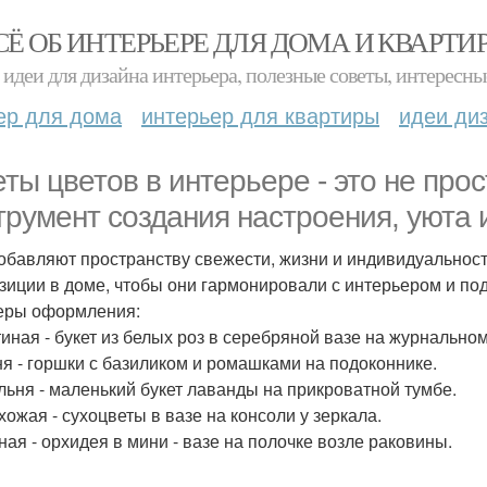
СЁ ОБ ИНТЕРЬЕРЕ ДЛЯ ДОМА И КВАРТИ
идеи для дизайна интерьера, полезные советы, интересны
ер для дома
интерьер для квартиры
идеи ди
еты цветов в интерьере - это не пр
трумент создания настроения, уюта
обавляют пространству свежести, жизни и индивидуальност
зиции в доме, чтобы они гармонировали с интерьером и под
еры оформления:
стиная - букет из белых роз в серебряной вазе на журнальном
хня - горшки с базиликом и ромашками на подоконнике.
альня - маленький букет лаванды на прикроватной тумбе.
хожая - сухоцветы в вазе на консоли у зеркала.
нная - орхидея в мини - вазе на полочке возле раковины.