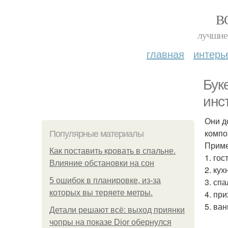
В
лучшие 
главная
интерь
Бук
инс
Они д
компо
Популярные материалы
Прим
Как поставить кровать в спальне.
1. го
Влияние обстановки на сон
2. ку
5 ошибок в планировке, из-за
3. сп
которых вы теряете метры.
4. при
5. ва
Детали решают всё: выход приянки
чопры на показе Dior обернулся