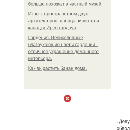
больше похожа на частный музей.
Игры с пространством двух
архитекторов: японца эири ота и
канадки Ирен гардпуа.
Гардения. Великолепные
благоухающие цветы гардении -
отличное украшение домашнего
интерьера.
Как вырастить банан дома.
. Дев
обвол