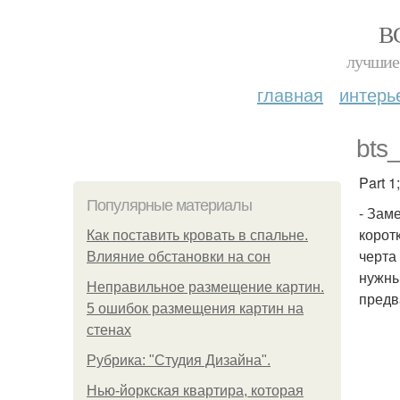
В
лучшие 
главная
интерь
bts
Part 1;
Популярные материалы
- Зам
корот
Как поставить кровать в спальне.
черта
Влияние обстановки на сон
нужны
Неправильное размещение картин.
предв
5 ошибок размещения картин на
стенах
Рубрика: "Студия Дизайна".
Нью-йоркская квартира, которая