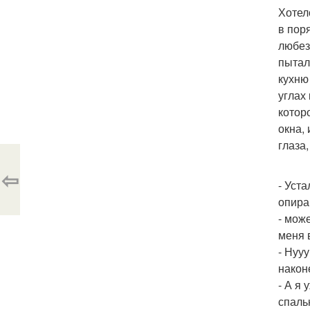
Хотел
в пор
любез
пытал
кухню
углах
котор
окна,
глаза
⇦
- Уст
опира
- мож
меня 
- Нуу
након
- А я
спаль