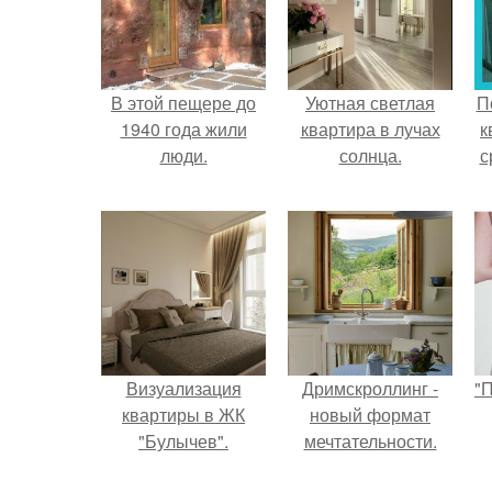
В этой пещере до
Уютная светлая
П
1940 года жили
квартира в лучах
к
люди.
солнца.
с
Визуализация
Дримскроллинг -
"
квартиры в ЖК
новый формат
"Булычев".
мечтательности.