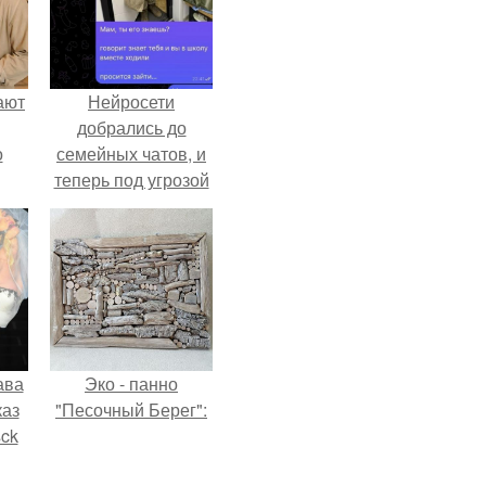
ают
Нейросети
добрались до
о
семейных чатов, и
теперь под угрозой
мамины нервы.
ава
Эко - панно
каз
"Песочный Берег":
sck