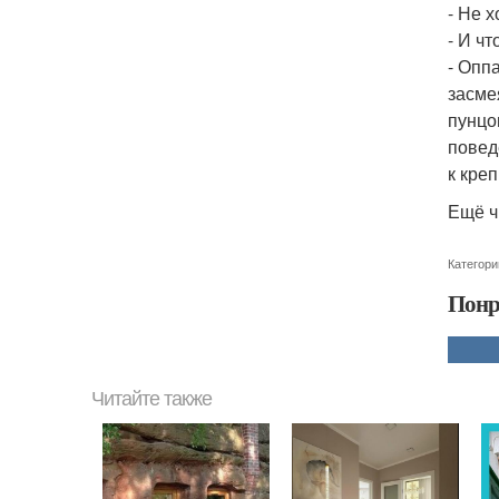
- Не 
- И ч
- Опп
засме
пунцо
повед
к кре
Ещё ч
Категори
Понр
Читайте также