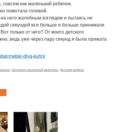
и, совсем как маленький ребенок.
ьно помотала головой.
ря на него жалобным взглядом и пытаясь не
каждой секундой все больше и больше принимали
Вот только от чего? От моего детского
ажно, ведь уже через пару секунд я была прижата
mebel/mebel-dlya-kuhni
пальни
,
Интерьер маленькой квартиры
,
Детская мебель