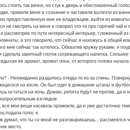
ось стоять так вечно, но стук в дверь и обеспокоенный голо
ядке, привели меня в сознание и заставили вылезти из ванн
но предоставленную мне ее владельцем, выйти из комнаты
ся не смотреть на меня и говорил что-то про горячий чай и 
 и рассмотрев по пути интересный интерьер, сложенный из
 комнаты, а это говорило, что сейчас я нахожусь в общей ком
ого мне сейчас так хотелось. Обхватив кружку руками, я поу
 и сделала заветный глоток согревающего напитка. Сильнее 
, вдыхая ее аромат, аромат чона, от которого голова начала
ала? - Неожиданно раздалось откуда-то из-за спины. Поверн
ющегося на косяк. Он был одет в домашние штаны и футбол
ешь остаться на ночь. Думаю, ребята будут не против, да и о
вопросительным взглядом.
у, все мои вещи насквозь промокли, да и уже достаточно тем
ец подала голос я.
 уж думал, что ты со мной не разговариваешь, - рассмеялся ч
ное место.