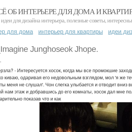
СЁ ОБ ИНТЕРЬЕРЕ ДЛЯ ДОМА И КВАРТИ
идеи для дизайна интерьера, полезные советы, интересны
ер для дома
интерьер для квартиры
идеи ди
_Imagine Junghoseok Jhope.
.
ерзла? - Интересуется хосок, когда мы все промокшие захо
ко киваю, одаривая его недовольным взглядом, мол 'я же теб
 ты меня не слушал'. Чон слегка улыбается и отводит вниз
й нам этаж и добравшись до его комнаты, хосок дал мне по
арительно показав что и как