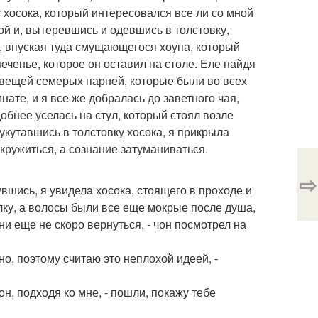
с хосока, который интересовался все ли со мной
ой и, вытеревшись и одевшись в толстовку,
, впуская туда смущающегося хоупа, который
печенье, которое он оставил на столе. Еле найдя
 вещей семерых парней, которые были во всех
нате, и я все же добралась до заветного чая,
добнее уселась на стул, который стоял возле
укутавшись в толстовку хосока, я прикрыла
 кружиться, а сознание затуманиваться.
⇨
увшись, я увидела хосока, стоящего в проходе и
ку, а волосы были все еще мокрые после душа,
ни еще не скоро вернуться, - чон посмотрел на
но, поэтому считаю это неплохой идеей, -
он, подходя ко мне, - пошли, покажу тебе