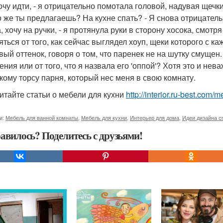
хочу идти, - я отрицательно помотала головой, надувая щечк
то же ты предлагаешь? На кухне спать? - Я снова отрицател
а, хочу на ручки, - я протянула руки в сторону хосока, смот
яться от того, как сейчас выглядел хоуп, щеки которого с 
вый оттенок, говоря о том, что паренек не на шутку смущен. 
ения или от того, что я назвала его 'оппой'? Хотя это и нев
пкому торсу парня, который нес меня в свою комнату.
итайте статьи о мебели для кухни
http://interior.ru-best.com/
и:
Мебель для ванной комнаты
,
Мебель для кухни
,
Интерьер для дома
,
Идеи дизайна с
авилось? Поделитесь с друзьями!