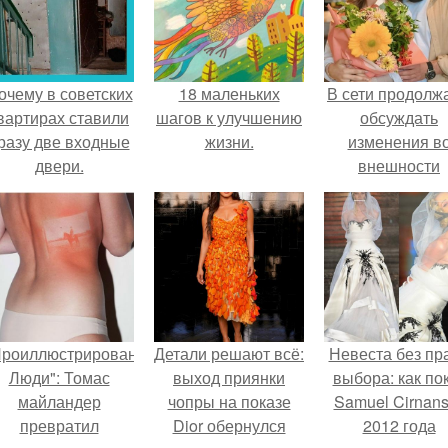
очему в советских
18 маленьких
В сети продолж
вартирах ставили
шагов к улучшению
обсуждать
разу две входные
жизни.
изменения в
двери.
внешности
актрисы.
Проиллюстрированные
Детали решают всё:
Невеста без пр
Люди": Томас
выход приянки
выбора: как по
майландер
чопры на показе
Samuel Cirnan
превратил
Dior обернулся
2012 года