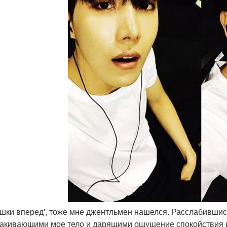
ушки вперед', тоже мне джентльмен нашелся. Расслабившис
акивающими мое тело и дарящими ощущение спокойствия и 