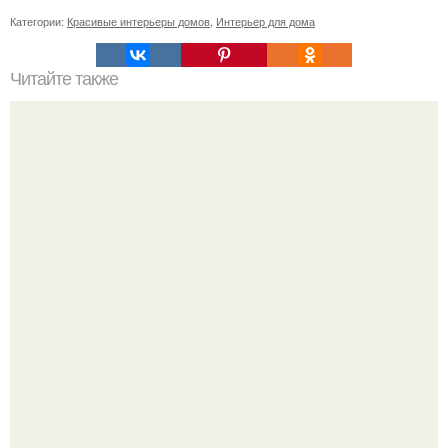
Категории:
Красивые интерьеры домов
,
Интерьер для дома
Читайте также
В этой пещере до 1940 года жили люди.