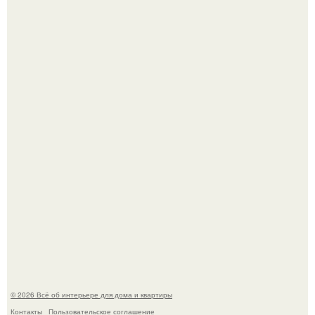
Сокровища из Hoff.
Эко - панно "Песочный Берег":
© 2026 Всё об интерьере для дома и квартиры
Контакты
Пользовательское соглашение