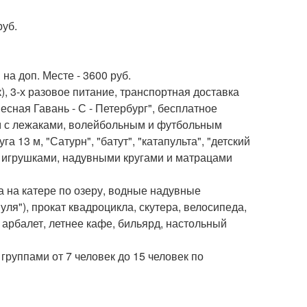
руб.
на доп. Месте - 3600 руб.
к), 3-х разовое питание, транспортная доставка
сная Гавань - С - Петербург", бесплатное
м с лежаками, волейбольным и футбольным
а 13 м, "Сатурн", "батут", "катапульта", "детский
ми игрушками, надувными кругами и матрацами
ка на катере по озеру, водные надувные
уля"), прокат квадроцикла, скутера, велосипеда,
, арбалет, летнее кафе, бильярд, настольный
группами от 7 человек до 15 человек по