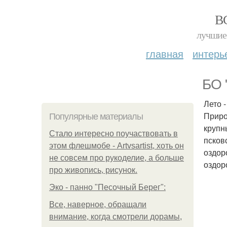
В
лучшие 
главная
интерь
БО 
Лето -
Приро
Популярные материалы
крупн
Стало интересно поучаствовать в
псков
этом флешмобе - Artvsartist, хоть он
оздор
не совсем про рукоделие, а больше
оздор
про живопись, рисунок.
Эко - панно "Песочный Берег":
Все, наверное, обращали
внимание, когда смотрели дорамы,