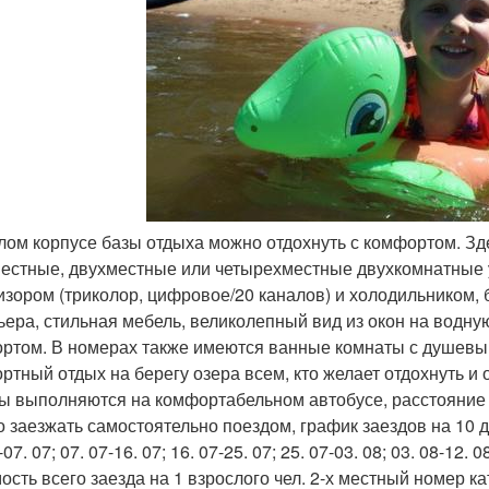
илом корпусе базы отдыха можно отдохнуть с комфортом. З
естные, двухместные или четырехместные двухкомнатные 
изором (триколор, цифровое/20 каналов) и холодильником,
ьера, стильная мебель, великолепный вид из окон на водную
ртом. В номерах также имеются ванные комнаты с душевым
ртный отдых на берегу озера всем, кто желает отдохнуть и 
ы выполняются на комфортабельном автобусе, расстояние от
 заезжать самостоятельно поездом, график заездов на 10 д
-07. 07; 07. 07-16. 07; 16. 07-25. 07; 25. 07-03. 08; 03. 08-12. 08
ость всего заезда на 1 взрослого чел. 2-х местный номер кат