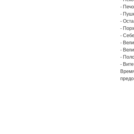
- Печо
- Пуш
- Оста
- Пор
- Себе
- Вели
- Вели
- Поло
- Вит
Время
предо