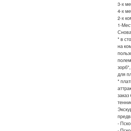
3-х м
4-х м
2-х к
1-Мес
Снова
* в ст
на ко
польз
полем 
зорб"
для п
* пла
аттра
заказ
тенни
Экску
предв
- Пско
- Пско