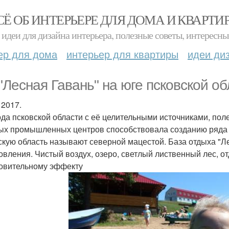
СЁ ОБ ИНТЕРЬЕРЕ ДЛЯ ДОМА И КВАРТИ
идеи для дизайна интерьера, полезные советы, интересны
ер для дома
интерьер для квартиры
идеи ди
"Лесная Гавань" на юге псковской обл
 2017.
да псковской области с её целительными источниками, пол
ых промышленных центров способствовала созданию ряда 
скую область называют северной мацестой. База отдыха "Лес
овления. Чистый воздух, озеро, светлый лиственный лес, о
овительному эффекту