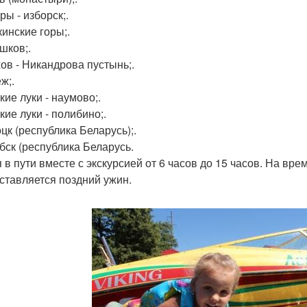
ры - изборск;.
кинские горы;.
шков;.
хов - Никандрова пустынь;.
ж;.
кие луки - наумово;.
кие луки - полибино;.
цк (республика Беларусь);.
ебск (республика Беларусь.
 в пути вместе с экскурсией от 6 часов до 15 часов. На вре
ставляется поздний ужин.