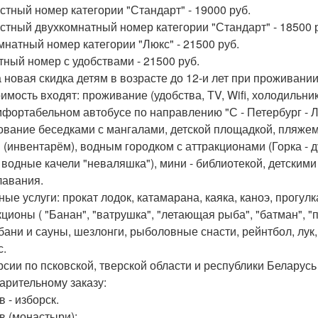
естный номер категории "Стандарт" - 19000 руб.
естный двухкомнатный номер категории "Стандарт" - 18500 
омнатный номер категории "Люкс" - 21500 руб.
тный номер с удобствами - 21500 руб.
 новая скидка детям в возрасте до 12-и лет при проживании 
оимость входят: проживание (удобства, ТV, Wifi, холодильни
мфортабельном автобусе по направлению "С - Петербург - Ле
ование беседками с мангалами, детской площадкой, пляже
(инвентарём), водным городком с аттракционами (Горка - дуг
, водные качели "неваляшка"), мини - библиотекой, детски
лавания.
тные услуги: прокат лодок, катамарана, каяка, каноэ, прогул
кционы ( "Банан", "ватрушка", "летающая рыба", "батман", "п
 бани и сауны, шезлонги, рыболовные снасти, рейнтбол, лук
с.
рсии по псковской, тверской области и республики Беларусь 
арительному заказу:
в - изборск.
в (монастыри);.