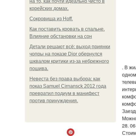
на то, как почти идеально чисто в
корейских домах.
Сокровища из Hoff.
Как поставить кровать в спальне.
Влияние обстановки на сон
Детали решают всё: выход приянки
чопры на показе Dior обернулся
шквалом критики из-за небрежного
. В ж
пошива.
одном
Невеста без права выбора: как
телев
показ Samuel Cirnansck 2012 года
интер
превратил подиум в манифест
комфо
против принуждения.
комфо
Заезд
Можно
28. 06
Стоим