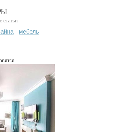
РЫ
е статьи
зайна
мебель
авятся!