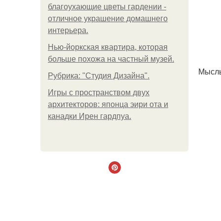
благоухающие цветы гардении -
отличное украшение домашнего
интерьера.
Нью-йоркская квартира, которая
больше похожа на частный музей.
Мысль
Рубрика: "Студия Дизайна".
Игры с пространством двух
архитекторов: японца эири ота и
канадки Ирен гардпуа.