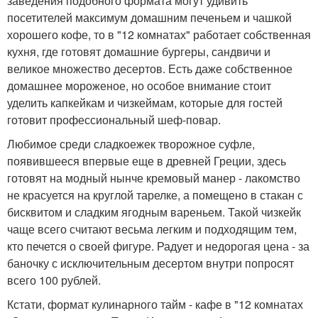
заведения подобного формата могут удивить
посетителей максимум домашним печеньем и чашкой
хорошего кофе, то в "12 комнатах" работает собственная
кухня, где готовят домашние бургеры, сандвичи и
великое множество десертов. Есть даже собственное
домашнее мороженое, но особое внимание стоит
уделить капкейкам и чизкеймам, которые для гостей
готовит профессиональный шеф-повар.
Любимое среди сладкоежек творожное суфле,
появившееся впервые еще в древней Греции, здесь
готовят на модный нынче кремовый манер - лакомство
не красуется на круглой тарелке, а помещено в стакан с
бисквитом и сладким ягодным вареньем. Такой чизкейк
чаще всего считают весьма легким и подходящим тем,
кто печется о своей фигуре. Радует и недорогая цена - за
баночку с исключительным десертом внутри попросят
всего 100 рублей.
Кстати, формат кулинарного тайм - кафе в "12 комнатах