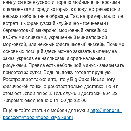
найдутся все вкусности, горячо любимые питерскими
сладкоежками, среди которых, к слову, встречаются и
весьма любопытные образцы. Так, например, мало где
встретишь французский клубнично - гречневый и
бергамотовый макаронс; морковный капкейк со
взбитыми сливками, украшенный миниатюрной
морковкой, или нежный фисташковый чизкейк. Помимо
основных позиций здесь можно заказать выпечку на
заказ, украсив ее надписями и оригинальными
рисунками. Правда есть небольшой минус - заказывать
придется за сутки. Ведь выпечку готовят вручную.
Расстраивает также и то, что у Big Cake House нету
физической точки, а работает только доставка, но и в
этом есть свои плюсы. Тел. службы доставки: 924-28-
70время: ежедневно с 11: 00 до 22: 00.
Ещё читайте статьи о мебели для кухни
http://interior.ru-
best.com/mebel/mebel-dlya-kuhni