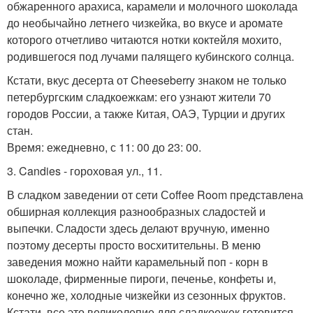
обжаренного арахиса, карамели и молочного шоколада
до необычайно летнего чизкейка, во вкусе и аромате
которого отчетливо читаются нотки коктейля мохито,
родившегося под лучами палящего кубинского солнца.
Кстати, вкус десерта от Cheeseberry знаком не только
петербургским сладкоежкам: его узнают жители 70
городов России, а также Китая, ОАЭ, Турции и других
стан.
Время: ежедневно, с 11: 00 до 23: 00.
3. Candies - гороховая ул., 11.
В сладком заведении от сети Сoffee Room представлена
обширная коллекция разнообразных сладостей и
выпечки. Сладости здесь делают вручную, именно
поэтому десерты просто восхитительны. В меню
заведения можно найти карамельный поп - корн в
шоколаде, фирменные пироги, печенье, конфеты и,
конечно же, холодные чизкейки из сезонных фруктов.
Кстати, все это великолепие для сладкоежек готовится