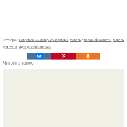
Категории:
Современный интерьер квартиры
,
Мебель для ванной комнаты
,
Мебель
для кухни
,
Идеи дизайна спальни
Читайте также
С_любовью_для_кошки.