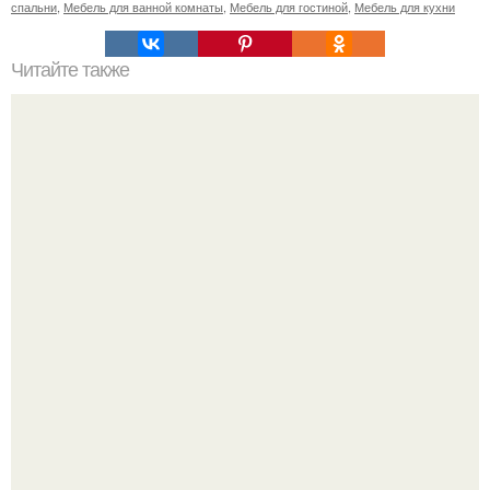
спальни
,
Мебель для ванной комнаты
,
Мебель для гостиной
,
Мебель для кухни
Читайте также
Как избавиться от накипи?
Привет! Хочу поделиться моим давним и очередным