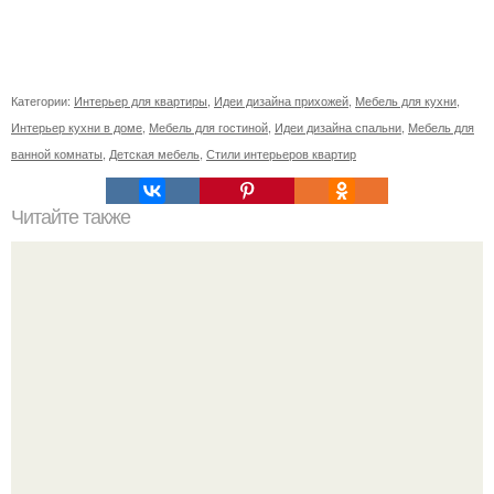
Категории:
Интерьер для квартиры
,
Идеи дизайна прихожей
,
Мебель для кухни
,
Интерьер кухни в доме
,
Мебель для гостиной
,
Идеи дизайна спальни
,
Мебель для
ванной комнаты
,
Детская мебель
,
Стили интерьеров квартир
Читайте также
Значение картина с волками. В том случае, если вы
любите вышивать, то наверняка задумывались о том,
что означает та или иная вышитая вами картина.