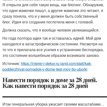
Я открыла для себя такую вещь, как блогинг. Обнаружив,
что одни мамочки пишут, а другие мамочки это читают, я
сразу поняла, что и у меня должен быть собственный
блог. Идея его создания поглотила меня с головой.
Должна сказать, что я вообще человек увлекающийся.
Но года полтора идея так и оставалась идеей. Мой дом
находился в катастрофическом состоянии. Несмотря на
то что я прилагала все усилия к устранению беспорядка,
это состояние волшебным образом возникало заново.
Источник:
https://interer-i-dekor.ru-land.com/stati/kak-
podderzhivat-poryadok-v-dome-test-moy-tip-uborki
Навести порядок в доме за 28 дней.
Как навести порядок за 28 дней
▬▬▬▬▬▬▬▬▬▬▬▬▬▬▬▬▬▬▬▬▬▬▬▬▬▬▬
Итак генеральная уборка ужасает своими масштабами…