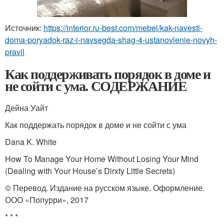
Источник:
https://interior.ru-best.com/mebel/kak-navesti-
doma-poryadok-raz-i-navsegda-shag-4-ustanovlenie-novyh-
pravil
Как поддерживать порядок в доме и
не сойти с ума. СОДЕРЖАНИЕ
Дейна Уайт
Как поддержать порядок в доме и не сойти с ума
Dana K. White
How To Manage Your Home Without Losing Your Mind
(Dealing with Your House’s Dirxty Little Secrets)
© Перевод. Издание на русском языке. Оформление.
ООО «Попурри», 2017
* * *