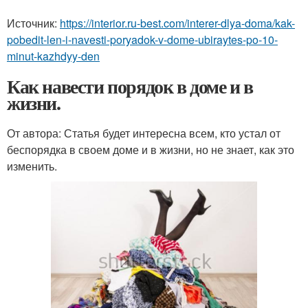
Источник:
https://interior.ru-best.com/interer-dlya-doma/kak-
pobedit-len-i-navesti-poryadok-v-dome-ubiraytes-po-10-
minut-kazhdyy-den
Как навести порядок в доме и в
жизни.
От автора: Статья будет интересна всем, кто устал от
беспорядка в своем доме и в жизни, но не знает, как это
изменить.