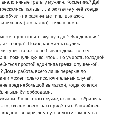
ь аналогичные траты у мужчин. Косметика? Да!
трескались пальцы … в рюкзачке у неё всегда
ар обуви - на различные типы вылазок,
авильном (это важно) стиле и цвете.
может приготовить вкусную до "Обалдевания",
шу из Топора". Походная жизнь научила
ли туристка часто не бывает дома, то в её
аны покинули кухню, чтобы не умереть голодной
биться простой едой типа гречки с тушенкой,
? Дом и работа, всего лишь перерыв до
виги может только исключительный случай,
ие пред небольшой вылазкой, когда хочется
обычными бутербродами.
жчины! Лишь в том случае, если вы собрались
 - то, скорее всего, вам придётся в ближайшее
еводной звездой, чем путеводным камнем на