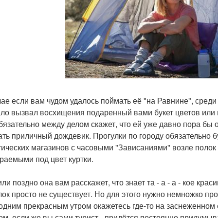
чае если вам чудом удалось поймать её "на Равнине", среди
ало вызвал восхищения подаренный вами букет цветов или 
бязательно между делом скажет, что ей уже давно пора бы 
ать приличный дождевик. Прогулки по городу обязательно 
тических магазинов с часовыми "Зависаниями" возле полок
раемыми под цвет куртки.
ли поздно она вам расскажет, что знает та - а - а - кое кра
лок просто не существует. Но для этого нужно немножко прой
 одним прекрасным утром окажетесь где-то на заснеженном с
ом, если же вы сами турист - придётся постоянно придумыв