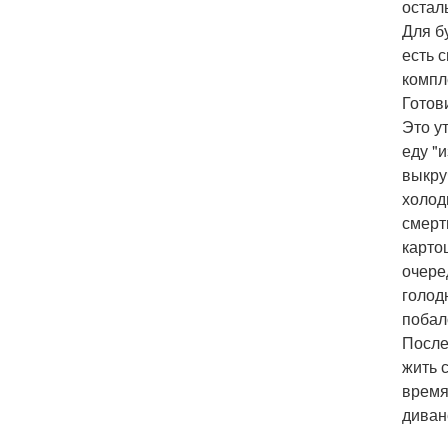
остал
Для б
есть 
компл
Готов
Это у
еду "
выкру
холод
смерт
карто
очере
голод
побал
После
жить 
время
диван