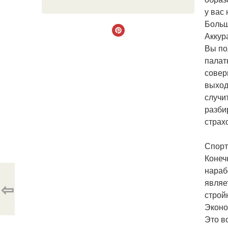
у вас
Больш
Аккур
Вы по
палат
совер
выход
случи
разби
страх
Спорт
Конеч
нараб
являе
⇦
строй
Эконо
Это в