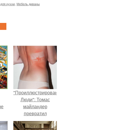
для кухни
,
Мебель диваны
"Проиллюстрированные
Люди": Томас
не
майландер
превратил
солнечные ожоги в
арт - объект.