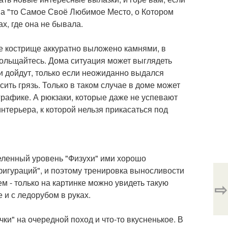
 на "то Самое Своё Любимое Место, о Котором
х, где она не бывала.
де кострище аккуратно выложено камнями, в
больщайтесь. Дома ситуация может выглядеть
и дойдут, только если неожиданно выдался
сить грязь. Только в таком случае в доме может
графике. А рюкзаки, которые даже не успевают
интерьера, к которой нельзя прикасаться под
деленный уровень "Физухи" ими хорошо
фигураций", и поэтому тренировка выносливости
 - только на картинке можно увидеть такую
⇨
 и с ледорубом в руках.
ки" на очередной поход и что-то вкусненькое. В