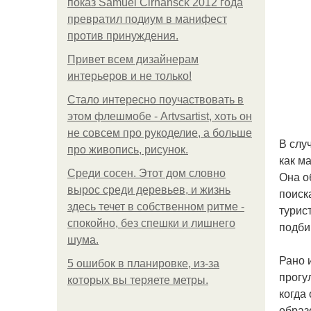
показ Samuel Cirnansck 2012 года
превратил подиум в манифест
против принуждения.
Привет всем дизайнерам
интерьеров и не только!
Стало интересно поучаствовать в
этом флешмобе - Artvsartist, хоть он
не совсем про рукоделие, а больше
В слу
про живопись, рисунок.
как м
Среди сосен. Этот дом словно
Она о
вырос среди деревьев, и жизнь
поиск
здесь течет в собственном ритме -
турис
спокойно, без спешки и лишнего
подби
шума.
Рано и
5 ошибок в планировке, из-за
прогу
которых вы теряете метры.
когда
образ