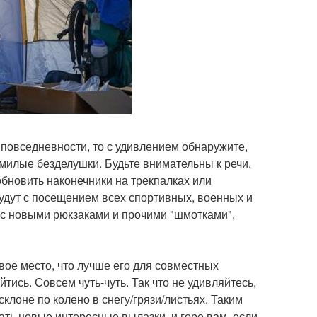
 повседневности, то с удивлением обнаружите,
милые безделушки. Будьте внимательны к речи.
обновить наконечники на трекпалках или
будут с посещением всех спортивных, военных и
 с новыми рюкзаками и прочими "шмотками",
сивое место, что лучше его для совместных
тись. Совсем чуть-чуть. Так что не удивляйтесь,
клоне по колено в снегу/грязи/листьях. Таким
ать новые интересные вылазки, и горе вам, если