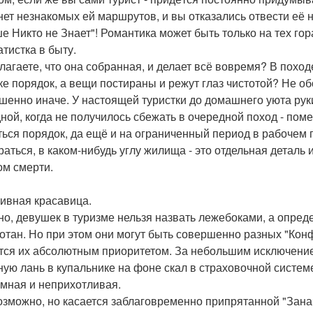
 нет незнакомых ей маршрутов, и вы отказались отвести её
е Никто не Знает"! Романтика может быть только на тех гора
атистка в быту.
лагаете, что она собранная, и делает всё вовремя? В похо
ке порядок, а вещи постираны и режут глаз чистотой? Не о
шенно иначе. У настоящей туристки до домашнего уюта рук
ной, когда не получилось сбежать в очередной поход - поме
ться порядок, да ещё и на ограниченный период в рабочем 
раться, в каком-нибудь углу жилища - это отдельная деталь 
ом смерти.
ивная красавица.
но, девушек в туризме нельзя назвать лежебоками, а опре
отан. Но при этом они могут быть совершенно разных "Кон
тся их абсолютным приоритетом. За небольшим исключением
ную лань в купальнике на фоне скал в страховочной системе
мная и неприхотливая.
озможно, но касается заблаговременно припрятанной "Занач