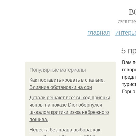
В
лучшие 
главная
интерь
5 п
Вам п
говор
Популярные материалы
предл
Как поставить кровать в спальне.
турис
Влияние обстановки на сон
Горна
Детали решают всё: выход приянки
чопры на показе Dior обернулся
шквалом критики из-за небрежного
пошива.
Невеста без права выбора: как