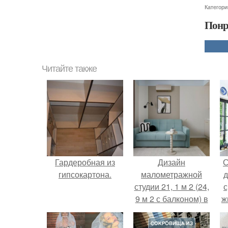
Категори
Понр
Читайте также
Гардеробная из
Дизайн
С
гипсокартона.
малометражной
д
студии 21, 1 м 2 (24,
с
9 м 2 с балконом) в
ж
Краснодаре.
с