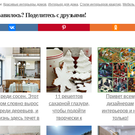
и:
Красивые интерьеры домов
,
Интерьер для дома
,
Стили интерьеров квартир
,
Мебель 
авилось? Поделитесь с друзьями!
реди сосен. Этот
11 рецептов
Привет всем
ом словно вырос
сахарной глазури,
дизайнерам
реди деревьев, и
чтобы подойти
интерьеров и 
изнь здесь течет в
творчески к
только!
обственном ритме
украшению
- спокойно, без
печенюшек.