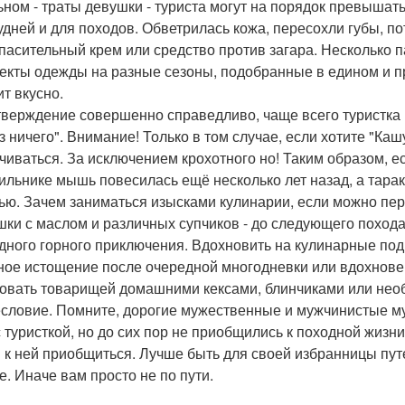
ьном - траты девушки - туриста могут на порядок превышат
удней и для походов. Обветрилась кожа, пересохли губы, по
спасительный крем или средство против загара. Несколько п
екты одежды на разные сезоны, подобранные в едином и пр
ит вкусно.
тверждение совершенно справедливо, чаще всего туристка 
из ничего". Внимание! Только в том случае, если хотите "Ка
чиваться. За исключением крохотного но! Таким образом, ес
ильнике мышь повесилась ещё несколько лет назад, а тарак
ью. Зачем заниматься изысками кулинарии, если можно пере
шки с маслом и различных супчиков - до следующего похода
дного горного приключения. Вдохновить на кулинарные под
ное истощение после очередной многодневки или вдохновен
овать товарищей домашними кексами, блинчиками или не
словие. Помните, дорогие мужественные и мужчинистые му
с туристкой, но до сих пор не приобщились к походной жизни
 к ней приобщиться. Лучше быть для своей избранницы пут
е. Иначе вам просто не по пути.