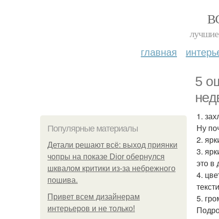
В
лучшие 
главная
интерь
5 о
нед
1. за
Ну по
Популярные материалы
2. яр
Детали решают всё: выход приянки
3. яр
чопры на показе Dior обернулся
это в 
шквалом критики из-за небрежного
4. цв
пошива.
текст
Привет всем дизайнерам
5. гр
интерьеров и не только!
Подро