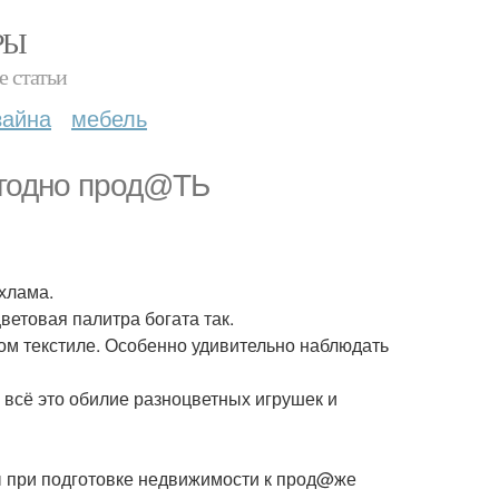
РЫ
е статьи
зайна
мебель
ыгодно прод@ТЬ
 хлама.
ветовая палитра богата так.
гом текстиле. Особенно удивительно наблюдать
то всё это обилие разноцветных игрушек и
 при подготовке недвижимости к прод@же