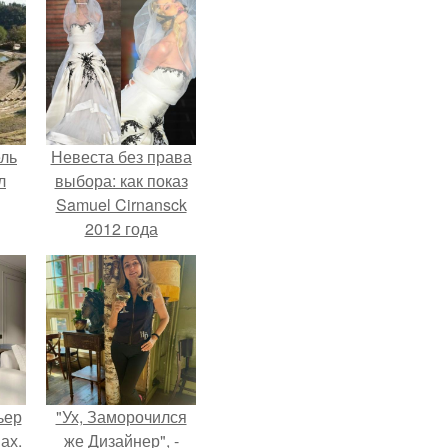
ель
Невеста без права
л
выбора: как показ
Samuel Cirnansck
2012 года
превратил подиум
я
в манифест против
вал
принуждения.
ее
е
ьер
"Ух, Заморочился
ах.
же Дизайнер", -