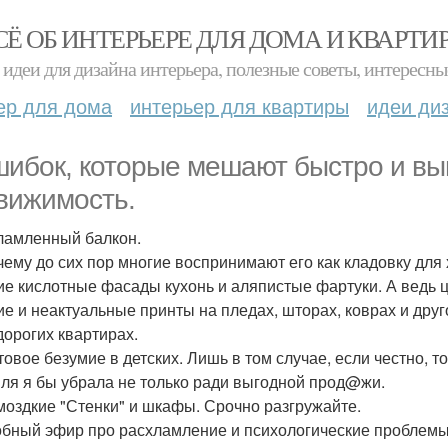
СЁ ОБ ИНТЕРЬЕРЕ ДЛЯ ДОМА И КВАРТИ
идеи для дизайна интерьера, полезные советы, интересны
ер для дома
интерьер для квартиры
идеи ди
шибок, которые мешают быстро и в
вижимость.
хламленный балкон.
чему до сих пор многие воспринимают его как кладовку для
кие кислотные фасады кухонь и аляпистые фартуки. А ведь ц
кие и неактуальные принты на пледах, шторах, коврах и дру
дорогих квартирах.
етовое безумие в детских. Лишь в том случае, если честно, 
иля я бы убрала не только ради выгодной прод@жи.
омоздкие "Стенки" и шкафы. Срочно разгружайте.
бный эфир про расхламление и психологические проблемы