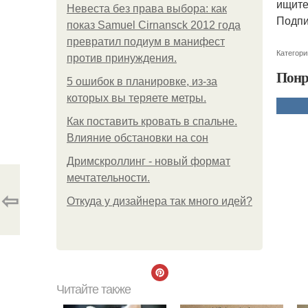
ищите
Невеста без права выбора: как
Подпи
показ Samuel Cirnansck 2012 года
превратил подиум в манифест
Категори
против принуждения.
Понр
5 ошибок в планировке, из-за
которых вы теряете метры.
Как поставить кровать в спальне.
Влияние обстановки на сон
Дримскроллинг - новый формат
мечтательности.
⇦
Откуда у дизайнера так много идей?
Читайте также