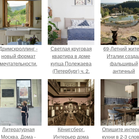
Дримскроллинг -
Светлая круговая
69-Летний жит
новый формат
квартира в доме
Италии созда
мечтательности.
купца Полежаева
фальшивый
(Петербург) ч. 2.
античный
амфитеатр и
долгое врем
успешно выда
его за настоящ
историческо
наследие.
Литературная
Кёнигсберг.
Опишите интер
Москва. Дома -
Интерьер дома
кухни в 2-3 слов