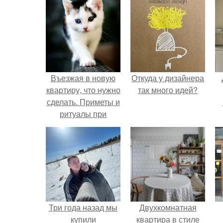
Въезжая в новую
Откуда у дизайнера
квартиру, что нужно
так много идей?
сделать. Приметы и
ритуалы при
новоселье
Три года назад мы
Двухкомнатная
купили
квартира в стиле